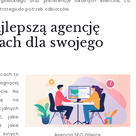
liwickiego oraz preferencje lokalnych klientów, co
trategii do potrzeb odbiorców.
jlepszą agencję
ach dla swojego
icach to
agnącej
cie. Na
agę na
jalnych
, jakie
z jakie
 innych
Agencja SEO Gliwice