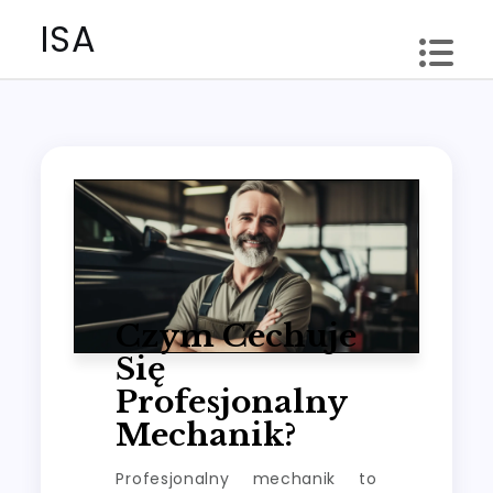
Skip
ISA
to
content
Czym Cechuje
Się
Profesjonalny
Mechanik?
Profesjonalny mechanik to