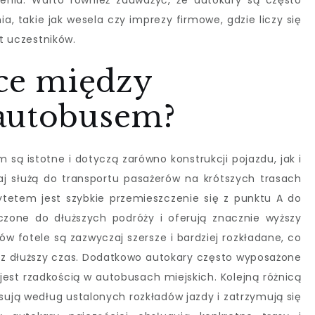
enia. Warto również zauważyć, że autokary są często
, takie jak wesela czy imprezy firmowe, gdzie liczy się
rt uczestników.
ice między
autobusem?
ą istotne i dotyczą zarówno konstrukcji pojazdu, jak i
j służą do transportu pasażerów na krótszych trasach
rytetem jest szybkie przemieszczenie się z punktu A do
czone do dłuższych podróży i oferują znacznie wyższy
 fotele są zazwyczaj szersze i bardziej rozkładane, co
ez dłuższy czas. Dodatkowo autokary często wyposażone
jest rzadkością w autobusach miejskich. Kolejną różnicą
sują według ustalonych rozkładów jazdy i zatrzymują się