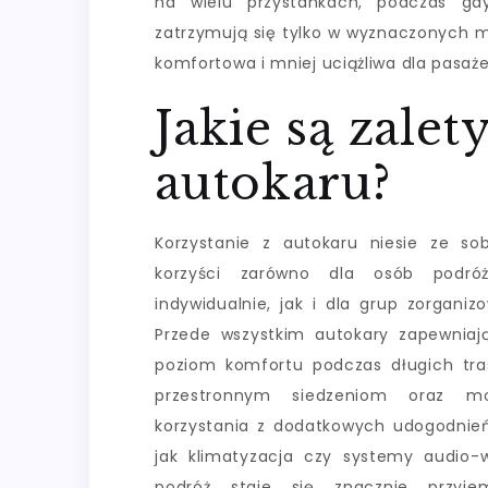
na wielu przystankach, podczas gdy
zatrzymują się tylko w wyznaczonych mi
komfortowa i mniej uciążliwa dla pasaż
Jakie są zalet
autokaru?
Korzystanie z autokaru niesie ze so
korzyści zarówno dla osób podróż
indywidualnie, jak i dla grup zorganiz
Przede wszystkim autokary zapewniaj
poziom komfortu podczas długich tras
przestronnym siedzeniom oraz moż
korzystania z dodatkowych udogodnień
jak klimatyzacja czy systemy audio-w
podróż staje się znacznie przyjemn