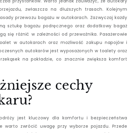
liczba przystanków. Warto jednak zauważyć, że autokary
przejazdu, zwłaszcza na dłuższych trasach. Kolejnym
 zasady przewozu bagażu w autokarach. Zazwyczaj każdy
dną sztukę bagażu podręcznego oraz dodatkowy bagaż
gą się różnić w zależności od przewoźnika. Pasażerowie
toalet w autokarach oraz możliwość zakupu napojów i
woczesnych autokarów jest wyposażonych w toalety oraz
rzekąsek na pokładzie, co znacznie zwiększa komfort
ażniejsze cechy
karu?
dróży jest kluczowy dla komfortu i bezpieczeństwa
óre warto zwrócić uwagę przy wyborze pojazdu. Przede