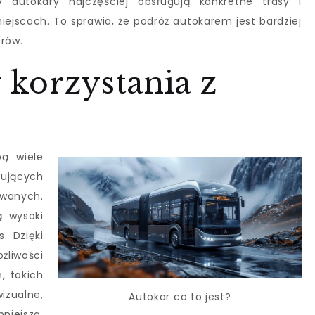
 autokary najczęściej obsługują konkretne trasy i
ejscach. To sprawia, że podróż autokarem jest bardziej
erów.
y korzystania z
bą wiele
ujących
owanych.
ą wysoki
. Dzięki
liwości
, takich
izualne,
Autokar co to jest?
iejsza.