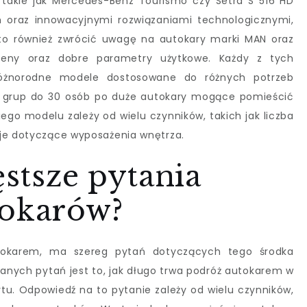
takie jak Mercedes-Benz Tourismo czy Setra S 516 HD
 oraz innowacyjnymi rozwiązaniami technologicznymi,
rto również zwrócić uwagę na autokary marki MAN oraz
 ceny oraz dobre parametry użytkowe. Każdy z tych
óżnorodne modele dostosowane do różnych potrzeb
a grup do 30 osób po duże autokary mogące pomieścić
go modelu zależy od wielu czynników, takich jak liczba
cje dotyczące wyposażenia wnętrza.
ęstsze pytania
tokarów?
utokarem, ma szereg pytań dotyczących tego środka
anych pytań jest to, jak długo trwa podróż autokarem w
tu. Odpowiedź na to pytanie zależy od wielu czynników,