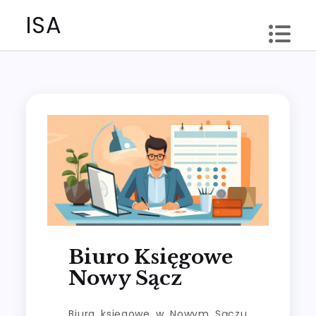
Skip
ISA
to
content
Biuro Księgowe
Nowy Sącz
Biura księgowe w Nowym Sączu