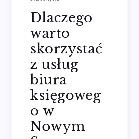
Dlaczego
warto
skorzystać
z usług
biura
księgoweg
o w
Nowym