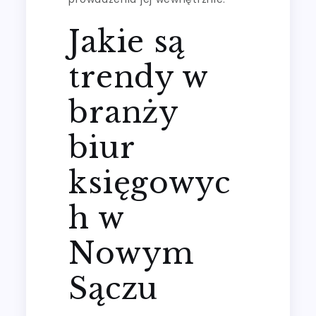
Jakie są
trendy w
branży
biur
księgowyc
h w
Nowym
Sączu