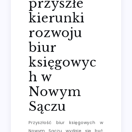
przyszłe
kierunki
rozwoju
biur
księgowyc
h w
Nowym
Sączu
Przyszłość biur księgowych w
Nowym Sączu wydaje się być