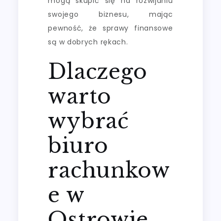
mogą skupić się na rozwijaniu
swojego biznesu, mając
pewność, że sprawy finansowe
są w dobrych rękach.
Dlaczego
warto
wybrać
biuro
rachunkow
e w
Ostrowie