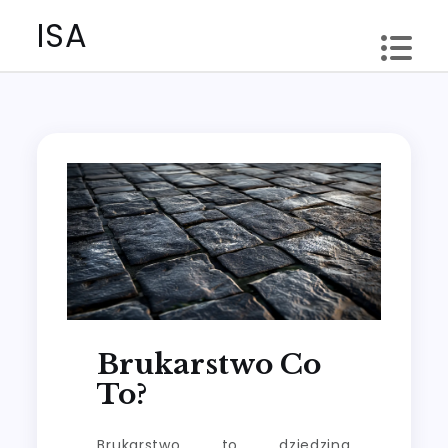
Skip
ISA
to
content
Brukarstwo Co
To?
Brukarstwo to dziedzina