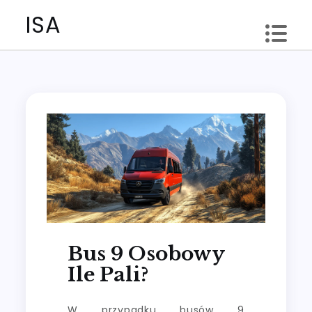
Skip
ISA
to
content
Bus 9 Osobowy
Ile Pali?
W przypadku busów 9