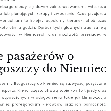
amburga cieszy się dużym zainteresowaniem, zwłaszcza
 lub planujących zakupy i zwiedzanie. Czas przejazdu
 Monachium to kolejny popularny kierunek, choć czas
około ośmiu godzin. Oprócz tych głównych tras istnieją
jscowości w Niemczech oraz możliwość przesiadek w
ie pasażerów o
goszczy do Niemiec
usem z Bydgoszczy do Niemiec są zazwyczaj pozytywne
ransportu. Klienci często chwalą sobie komfort jazdy oraz
wyposażonych w udogodnienia takie jak klimatyzacja
również profesjonalizm kierowców oraz ich pomocność