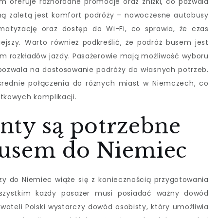
rm oferuje różnorodne promocje oraz zniżki, co pozwala
jną zaletą jest komfort podróży – nowoczesne autobusy
matyzację oraz dostęp do Wi-Fi, co sprawia, że czas
ejszy. Warto również podkreślić, że podróż busem jest
em rozkładów jazdy. Pasażerowie mają możliwość wyboru
 pozwala na dostosowanie podróży do własnych potrzeb.
ośrednie połączenia do różnych miast w Niemczech, co
atkowych komplikacji.
nty są potrzebne
busem do Niemiec
y do Niemiec wiąże się z koniecznością przygotowania
szystkim każdy pasażer musi posiadać ważny dowód
wateli Polski wystarczy dowód osobisty, który umożliwia