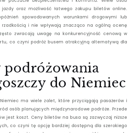
ne poczucie bezpieczeństwa i komfortu. Wiele osób
 jazdy oraz możliwość łatwego zakupu biletów online.
 opóźnień spowodowanych warunkami drogowymi lub
e rzadkością i nie wpływają znacząco na ogólną ocenę
 często zwracają uwagę na konkurencyjność cenową w
tu, co czyni podróż busem atrakcyjną alternatywą dla
ty podróżowania
oszczy do Niemiec
iemiec ma wiele zalet, które przyciągają pasażerów i
 wśród osób planujących międzynarodowe podróże. Przede
w jest koszt. Ceny biletów na busa są zazwyczaj niższe
ych, co czyni tę opcję bardziej dostępną dla szerokiego