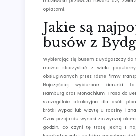
możliwość przewozu roweru czy zwie
opłatami.
Jakie są najpo
busów z Bydg
Wybierając się busem z Bydgoszczy do 
można skorzystać z wielu popularny
obsługiwanych przez różne firmy trans
Najczęściej wybierane kierunki to 
Hamburg oraz Monachium. Trasa do Berl
szczególnie atrakcyjna dla osób pla
krótki wypad lub wizytę u rodziny i zn
Czas przejazdu wynosi zazwyczaj około
godzin, co czyni tę trasę jedną z naj
komfortowych i szybkim sposobem dot