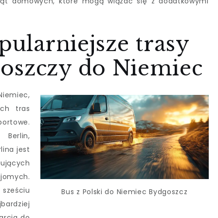
rząt domowych, które mogą wiązać się z dodatkowymi
pularniejsze trasy
oszczy do Niemiec
Niemiec,
ch tras
portowe.
Berlin,
ina jest
nujących
ajomych.
 sześciu
Bus z Polski do Niemiec Bydgoszcz
bardziej
arcia do