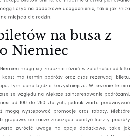
ć zakupu biletów online, co znacznie ułatwia planowanie
ogą liczyć na dodatkowe udogodnienia, takie jak zniżki
ne miejsca dla rodzin.
biletów na busa z
o Niemiec
Niemiec mogą się znacznie różnić w zależności od kilku
koszt ma termin podróży oraz czas rezerwacji biletu.
pu, tym cena będzie korzystniejsza. W sezonie letnim
sze ze względu na większe zainteresowanie podróżami.
ynosi od 100 do 250 złotych, jednak warto porównywać
waż mogą występować promocje oraz rabaty. Niektóre
lub grupowe, co może znacząco obniżyć koszty podróży
 warto zwrócić uwagę na opcje dodatkowe, takie jak