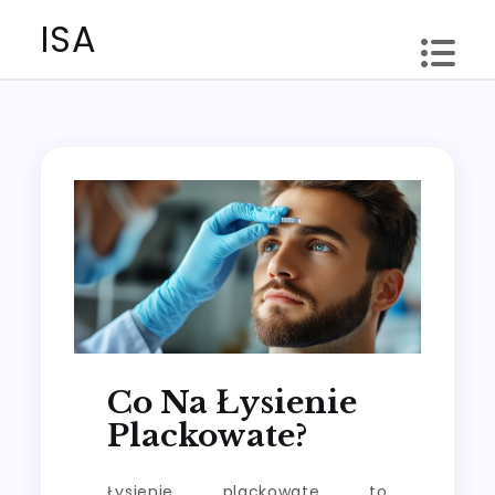
Skip
ISA
to
content
Co Na Łysienie
Plackowate?
Łysienie plackowate to