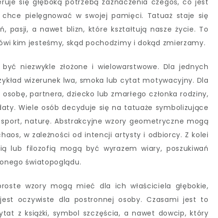
eruje się głęboką potrzebą zaznaczenia czegoś, co jest
co chce pielęgnować w swojej pamięci. Tatuaż staje się
pasji, a nawet blizn, które kształtują nasze życie. To
ówi kim jesteśmy, skąd pochodzimy i dokąd zmierzamy.
 być niezwykle złożone i wielowarstwowe. Dla jednych
rzykład wizerunek lwa, smoka lub cytat motywacyjny. Dla
 osobę, partnera, dziecko lub zmarłego członka rodziny,
 daty. Wiele osób decyduje się na tatuaże symbolizujące
, sport, naturę. Abstrakcyjne wzory geometryczne mogą
os, w zależności od intencji artysty i odbiorcy. Z kolei
gią lub filozofią mogą być wyrazem wiary, poszukiwań
ślonego światopoglądu.
proste wzory mogą mieć dla ich właściciela głębokie,
jest oczywiste dla postronnej osoby. Czasami jest to
tat z książki, symbol szczęścia, a nawet dowcip, który