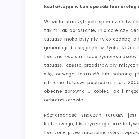
kształtując w ten sposób hierarchię
W wielu starożytnych społeczeństwach 
takimi jak dorastanie, inicjacje czy 
tatuaże moko były nie tylko ozdobą, a
genealogii i osiągnięć w życiu. Każda 
tworząc swoistą mapę życiorysu osoby. P
tatuaże, często przedstawiały mityczn
siłę, odwagę, lojalność lub ochronę 
istnienie tatuaży pochodzą z ok. 2000
obecne zarówno u kobiet, jak i mężc
ochroną zdrowia.
Różnorodność znaczeń tatuaży jest
kulturowego, historycznego oraz indywi
tworzone przez nacinanie skóry i wpro