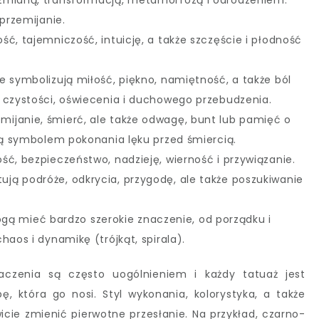
zmianą, transformacją, metamorfozą i odrodzeniem.
 przemijanie.
ść, tajemniczość, intuicję, a także szczęście i płodność
e symbolizują miłość, piękno, namiętność, a także ból
 czystości, oświecenia i duchowego przebudzenia.
ijanie, śmierć, ale także odwagę, bunt lub pamięć o
 są symbolem pokonania lęku przed śmiercią.
ść, bezpieczeństwo, nadzieję, wierność i przywiązanie.
ują podróże, odkrycia, przygodę, ale także poszukiwanie
ą mieć bardzo szerokie znaczenie, od porządku i
haos i dynamikę (trójkąt, spirala).
aczenia są często uogólnieniem i każdy tatuaż jest
ę, która go nosi. Styl wykonania, kolorystyka, a także
cie zmienić pierwotne przesłanie. Na przykład, czarno-