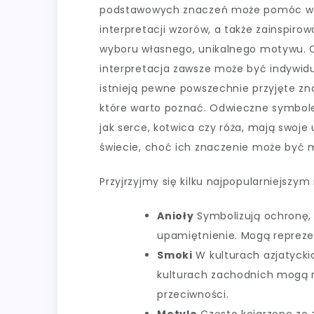
podstawowych znaczeń może pomóc w
interpretacji wzorów, a także zainspiro
wyboru własnego, unikalnego motywu.
interpretacja zawsze może być indywid
istnieją pewne powszechnie przyjęte zn
które warto poznać. Odwieczne symbole
jak serce, kotwica czy róża, mają swoj
świecie, choć ich znaczenie może być m
Przyjrzyjmy się kilku najpopularniejsz
Anioły
Symbolizują ochronę, b
upamiętnienie. Mogą reprez
Smoki
W kulturach azjatycki
kulturach zachodnich mogą r
przeciwności.