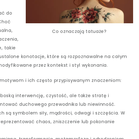
wać do
 Choć
ualna,
Co oznaczają tatuaże?
aczenia,
, takie
e ustalone konotacje, które są rozpoznawalne na całym
odyfikowane przez kontekst i styl wykonania.
ym motywom i ich często przypisywanym znaczeniom:
oską interwencję, czystość, ale także stratę i
entować duchowego przewodnika lub niewinność.
ch są symbolem siły, mądrości, odwagi i szczęścia. W
eprezentować chaos, zniszczenie lub pokonanie