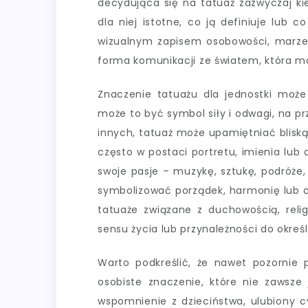
decydująca się na tatuaż zazwyczaj ki
dla niej istotne, co ją definiuje lub 
wizualnym zapisem osobowości, marzeń, 
forma komunikacji ze światem, która m
Znaczenie tatuażu dla jednostki może
może to być symbol siły i odwagi, na p
innych, tatuaż może upamiętniać bliską
często w postaci portretu, imienia lub
swoje pasje – muzykę, sztukę, podróże
symbolizować porządek, harmonię lub cha
tatuaże związane z duchowością, reli
sensu życia lub przynależności do okre
Warto podkreślić, że nawet pozornie 
osobiste znaczenie, które nie zawsze 
wspomnienie z dzieciństwa, ulubiony cy