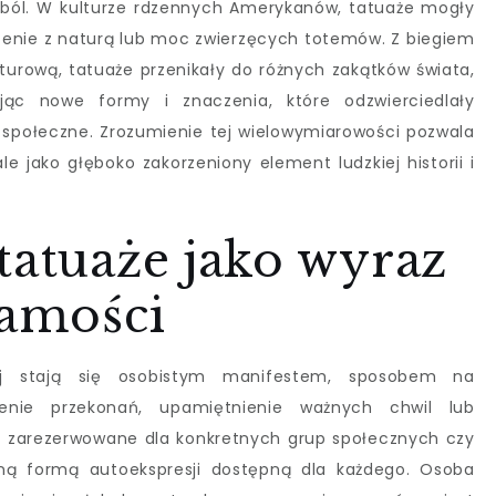
ból. W kulturze rdzennych Amerykanów, tatuaże mogły
enie z naturą lub moc zwierzęcych totemów. Z biegiem
turową, tatuaże przenikały do różnych zakątków świata,
ając nowe formy i znaczenia, które odzwierciedlały
a społeczne. Zrozumienie tej wielowymiarowości pozwala
le jako głęboko zakorzeniony element ludzkiej historii i
tatuaże jako wyraz
samości
ej stają się osobistym manifestem, sposobem na
ażenie przekonań, upamiętnienie ważnych chwil lub
one zarezerwowane dla konkretnych grup społecznych czy
ną formą autoekspresji dostępną dla każdego. Osoba