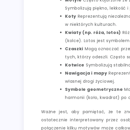
Motyle
Często kojarzone ze 
Symbolizują piękno, lekkość i
Koty
Reprezentują niezależno
w niektórych kulturach.
Kwiaty (np. róża, lotos)
Róż
(kolce). Lotos jest symbolem
Czaszki
Mogą oznaczać przem
tych, którzy odeszli. Często
Kotwice
Symbolizują stabilno
Nawigacja i mapy
Reprezent
własnej drogi życiowej.
Symbole geometryczne
Mog
harmonii (koło, kwadrat) po c
Ważne jest, aby pamiętać, że te zn
ostatecznie interpretowany przez osob
połączenie kilku motywów może całkowi