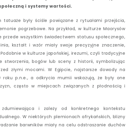
 społeczną i systemy wartości.
tatuaże były ściśle powiązane z rytuałami przejścia,
ceremonie pogrzebowe. Na przykład, w kulturze Maorysów
le przede wszystkim świadectwem statusu społecznego,
linia, kształt i wzór miały swoje precyzyjne znaczenie,
odobnie w kulturze japońskiej, irezumi, czyli tradycyjne
e stworzenia, bogów lub sceny z historii, symbolizując
przed złymi mocami. W Egipcie, najstarsze dowody na
 roku p.n.e., a odkrycia mumii wskazują, że były one
zyzn, często w miejscach związanych z płodnością i
 zdumiewająca i zależy od konkretnego kontekstu
dualnego. W niektórych plemionach afrykańskich, blizny
wadzanie barwników miały na celu odstraszanie duchów