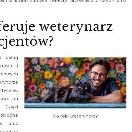
wanie stanu zdrowia zwierząt przewlekle chorych oraz
oferuje weterynarz
cjentów?
rz usług
rowia i
rdowych
erynarze
styczne,
zowe, na
. Dzięki
kładne
Co robi weterynarz?
ia oraz
rynarze