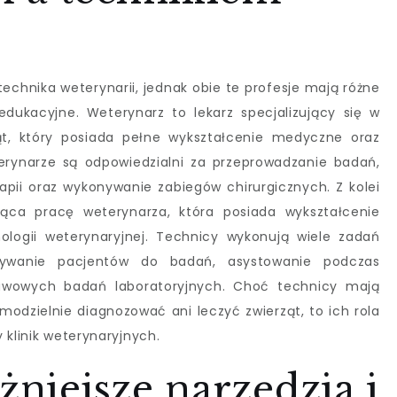
 technika weterynarii, jednak obie te profesje mają różne
ukacyjne. Weterynarz to lekarz specjalizujący się w
ąt, który posiada pełne wykształcenie medyczne oraz
rynarze są odpowiedzialni za przeprowadzanie badań,
apii oraz wykonywanie zabiegów chirurgicznych. Z kolei
jąca pracę weterynarza, która posiada wykształcenie
ologii weterynaryjnej. Technicy wykonują wiele zadań
wywanie pacjentów do badań, asystowanie podczas
awowych badań laboratoryjnych. Choć technicy mają
odzielnie diagnozować ani leczyć zwierząt, to ich rola
 klinik weterynaryjnych.
żniejsze narzędzia i