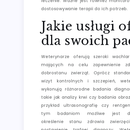
leczenie. Ważne jest również monitoro
dostosowywanie terapii do ich potrzeb.
Jakie usługi 
dla swoich pa
Weterynarze oferują szeroki wachla
mających na celu zapewnienie zd
dobrostanu zwierząt. Oprócz standa
wizyt kontrolnych i szczepień, wet
wykonują różnorodne badania diagno
takie jak analizy krwi czy badania obra
przykład ultrasonografię czy rentgen
tym badaniom możliwe jest do
określenie stanu zdrowia zwierzęc
postawienie trafnej diagnozy. Wete