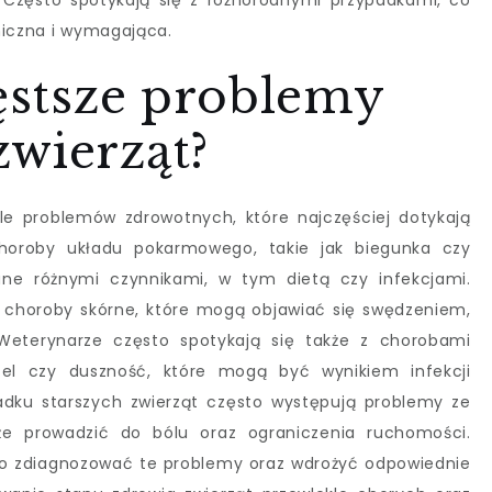
 Często spotykają się z różnorodnymi przypadkami, co
miczna i wymagająca.
zęstsze problemy
zwierząt?
ele problemów zdrowotnych, które najczęściej dotykają
choroby układu pokarmowego, takie jak biegunka czy
e różnymi czynnikami, w tym dietą czy infekcjami.
horoby skórne, które mogą objawiać się swędzeniem,
 Weterynarze często spotykają się także z chorobami
zel czy duszność, które mogą być wynikiem infekcji
adku starszych zwierząt często występują problemy ze
 prowadzić do bólu oraz ograniczenia ruchomości.
o zdiagnozować te problemy oraz wdrożyć odpowiednie