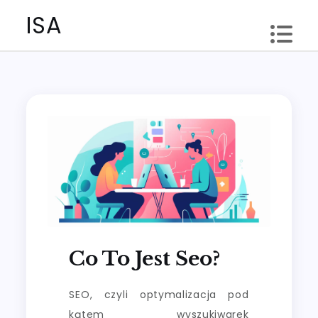
Skip
ISA
to
content
Co To Jest Seo?
SEO, czyli optymalizacja pod
kątem wyszukiwarek