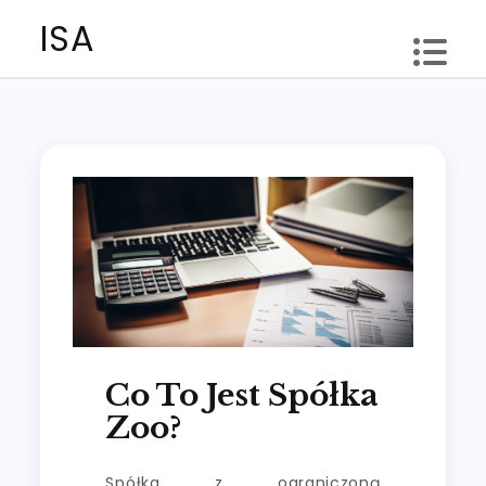
Skip
ISA
to
content
Co To Jest Spółka
Zoo?
Spółka z ograniczoną