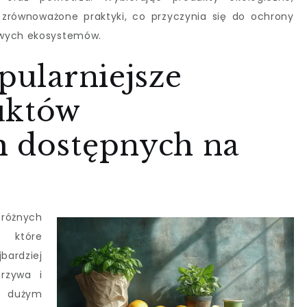
 zrównoważone praktyki, co przyczynia się do ochrony
owych ekosystemów.
opularniejsze
uktów
h dostępnych na
różnych
, które
bardziej
rzywa i
dużym