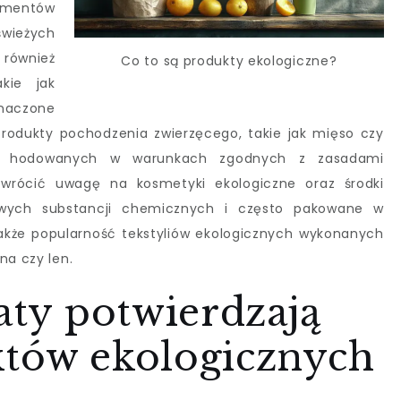
umentów
wieżych
również
Co to są produkty ekologiczne?
kie jak
znaczone
 produkty pochodzenia zwierzęcego, takie jak mięso czy
ąt hodowanych w warunkach zgodnych z zasadami
zwrócić uwagę na kosmetyki ekologiczne oraz środki
liwych substancji chemicznych i często pakowane w
akże popularność tekstyliów ekologicznych wykonanych
na czy len.
katy potwierdzają
któw ekologicznych