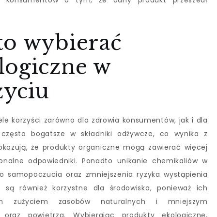
ują konsumentów o tym, że dany produkt przeszedł
to wybierać
logiczne w
yciu
e korzyści zarówno dla zdrowia konsumentów, jak i dla
t często bogatsze w składniki odżywcze, co wynika z
kazują, że produkty organiczne mogą zawierać więcej
onalne odpowiedniki. Ponadto unikanie chemikaliów w
go samopoczucia oraz zmniejszenia ryzyka wystąpienia
y są również korzystne dla środowiska, ponieważ ich
ym zużyciem zasobów naturalnych i mniejszym
oraz powietrza. Wybierając produkty ekologiczne,