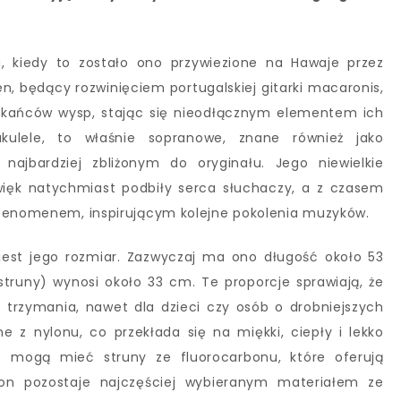
u, kiedy to zostało ono przywiezione na Hawaje przez
n, będący rozwinięciem portugalskiej gitarki macaronis,
zkańców wysp, stając się nieodłącznym elementem ich
kulele, to właśnie sopranowe, znane również jako
najbardziej zbliżonym do oryginału. Jego niewielkie
więk natychmiast podbiły serca słuchaczy, a z czasem
 fenomenem, inspirującym kolejne pokolenia muzyków.
est jego rozmiar. Zazwyczaj ma ono długość około 53
runy) wynosi około 33 cm. Te proporcje sprawiają, że
o trzymania, nawet dla dzieci czy osób o drobniejszych
e z nylonu, co przekłada się na miękki, ciepły i lekko
e mogą mieć struny ze fluorocarbonu, które oferują
nylon pozostaje najczęściej wybieranym materiałem ze