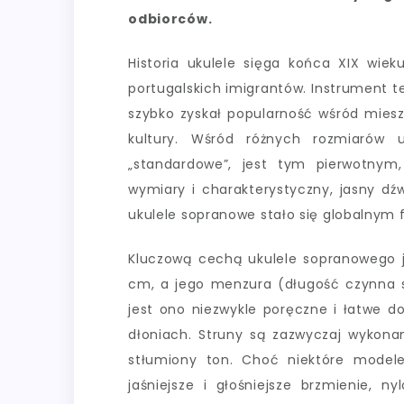
odbiorców.
Historia ukulele sięga końca XIX wiek
portugalskich imigrantów. Instrument te
szybko zyskał popularność wśród mies
kultury. Wśród różnych rozmiarów u
„standardowe”, jest tym pierwotnym, 
wymiary i charakterystyczny, jasny dź
ukulele sopranowe stało się globalnym
Kluczową cechą ukulele sopranowego j
cm, a jego menzura (długość czynna st
jest ono niezwykle poręczne i łatwe d
dłoniach. Struny są zazwyczaj wykonan
stłumiony ton. Choć niektóre model
jaśniejsze i głośniejsze brzmienie, 