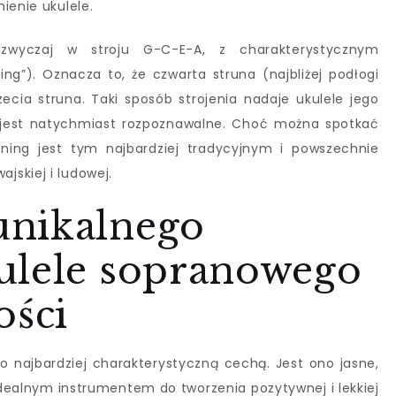
ienie ukulele.
azwyczaj w stroju G-C-E-A, z charakterystycznym
ng”). Oznacza to, że czwarta struna (najbliżej podłogi
zecia struna. Taki sposób strojenia nadaje ukulele jego
e jest natychmiast rozpoznawalne. Choć można spotkać
uning jest tym najbardziej tradycyjnym i powszechnie
skiej i ludowej.
unikalnego
ulele sopranowego
ości
o najbardziej charakterystyczną cechą. Jest ono jasne,
e idealnym instrumentem do tworzenia pozytywnej i lekkiej