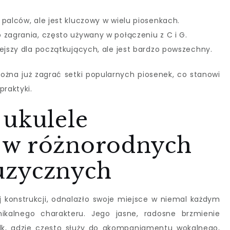
 palców, ale jest kluczowy w wielu piosenkach.
 zagrania, często używany w połączeniu z C i G.
iejszy dla początkujących, ale jest bardzo powszechny.
można już zagrać setki popularnych piosenek, co stanowi
praktyki.
 ukulele
 w różnorodnych
uzycznych
j konstrukcji, odnalazło swoje miejsce w niemal każdym
alnego charakteru. Jego jasne, radosne brzmienie
lk, gdzie często służy do akompaniamentu wokalnego,