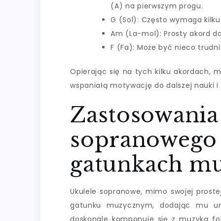
(A) na pierwszym progu.
G (Sol): Często wymaga kilku
Am (La-mol): Prosty akord do
F (Fa): Może być nieco trudn
Opierając się na tych kilku akordach, 
wspaniałą motywację do dalszej nauki i 
Zastosowania
sopranowego
gatunkach m
Ukulele sopranowe, mimo swojej proste
gatunku muzycznym, dodając mu unik
doskonale komponuje się z muzyką fo