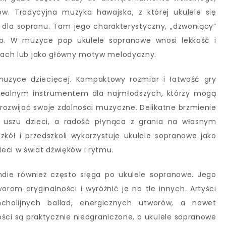
ów. Tradycyjna muzyka hawajska, z której ukulele się
 dla sopranu. Tam jego charakterystyczny, „dzwoniący”
sp. W muzyce pop ukulele sopranowe wnosi lekkość i
enach lub jako główny motyw melodyczny.
uzyce dziecięcej. Kompaktowy rozmiar i łatwość gry
 idealnym instrumentem dla najmłodszych, którzy mogą
 rozwijać swoje zdolności muzyczne. Delikatne brzmienie
ch uszu dzieci, a radość płynąca z grania na własnym
zkół i przedszkoli wykorzystuje ukulele sopranowe jako
eci w świat dźwięków i rytmu.
die również często sięga po ukulele sopranowe. Jego
rom oryginalności i wyróżnić je na tle innych. Artyści
cholijnych ballad, energicznych utworów, a nawet
ści są praktycznie nieograniczone, a ukulele sopranowe