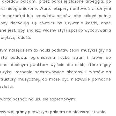
akordów palcami, przez bardziej złożone arpeggia, po
emal nieograniczone. Warto eksperymentować z różnymi
nia paznokci lub opuszków palców, aby odkryć pełnię
soby decydują się również na używanie kostki, choć
ażne jest, aby znaleźć własny styl i sposób wydobywania
jwiększą radość.
łym narzędziem do nauki podstaw teorii muzyki i gry na
osta budowa, ograniczona liczba strun i łatwe do
 ono idealnym punktem wyjścia dla osób, które nigdy
 muzyką. Poznanie podstawowych akordów i rytmów na
 struktury muzycznej, co może być niezwykle pomocne
złości.
 warto poznać na ukulele sopranowym:
azwyczaj grany pierwszym palcem na pierwszej strunie