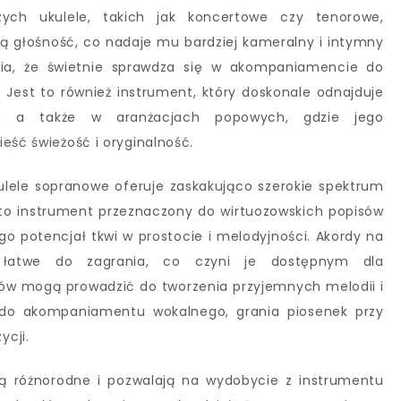
ych ukulele, takich jak koncertowe czy tenorowe,
zą głośność, co nadaje mu bardziej kameralny i intymny
wia, że świetnie sprawdza się w akompaniamencie do
. Jest to również instrument, który doskonale odnajduje
j, a także w aranżacjach popowych, gdzie jego
eść świeżość i oryginalność.
ulele sopranowe oferuje zaskakująco szerokie spektrum
to instrument przeznaczony do wirtuozowskich popisów
o potencjał tkwi w prostocie i melodyjności. Akordy na
 łatwe do zagrania, co czyni je dostępnym dla
dów mogą prowadzić do tworzenia przyjemnych melodii i
ę do akompaniamentu wokalnego, grania piosenek przy
ycji.
ą różnorodne i pozwalają na wydobycie z instrumentu