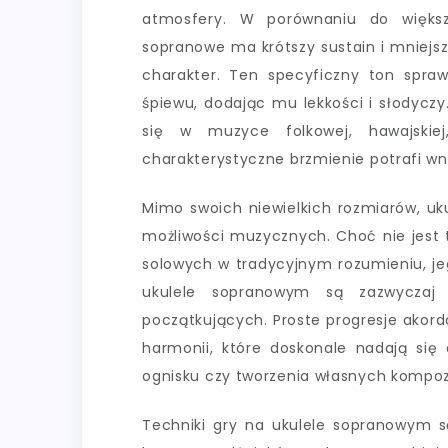
atmosfery. W porównaniu do większ
sopranowe ma krótszy sustain i mniejs
charakter. Ten specyficzny ton spra
śpiewu, dodając mu lekkości i słodyczy
się w muzyce folkowej, hawajskie
charakterystyczne brzmienie potrafi wni
Mimo swoich niewielkich rozmiarów, uk
możliwości muzycznych. Choć nie jest 
solowych w tradycyjnym rozumieniu, jeg
ukulele sopranowym są zazwyczaj
początkujących. Proste progresje akor
harmonii, które doskonale nadają si
ognisku czy tworzenia własnych kompoz
Techniki gry na ukulele sopranowym s