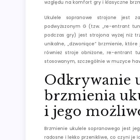
względu na komfort gry i klasyczne brzm
Ukulele sopranowe strojone jest z
podwyższonym G (tzw. „re-entrant tuni
podczas gry) jest strojona wyżej niż tr
unikalne, „dzwoniące” brzmienie, któr
również stroje obniżone, re-entrant t
stosowanym, szczególnie w muzyce hawaj
Odkrywanie 
brzmienia uk
i jego możliw
Brzmienie ukulele sopranowego jest jeg
radosne i lekko przenikliwe, co czyni j