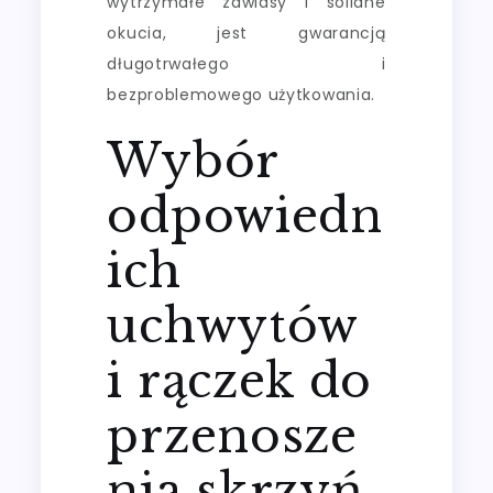
wytrzymałe zawiasy i solidne
okucia, jest gwarancją
długotrwałego i
bezproblemowego użytkowania.
Wybór
odpowiedn
ich
uchwytów
i rączek do
przenosze
nia skrzyń