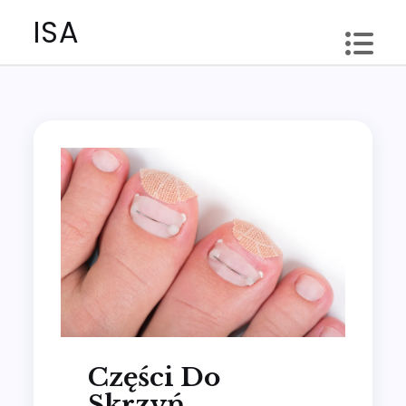
Skip
ISA
to
content
Części Do
Skrzyń