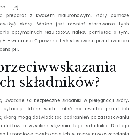
sza jej
żyć preparat z kwasem hialuronowym, który pomoże
wilżyć skórę. Ważne jest również stosowanie tych
kania optymalnych rezultatów. Należy pamiętać o tym,
 pH – witamina C powinna być stosowana przed kwasem
aśne pH.
 przeciwwskazania
ych składników?
 uważane za bezpieczne składniki w pielęgnacji skóry,
az sytuacje, które warto mieć na uwadze przed ich
wą skórą mogą doświadczać podrażnień po zastosowaniu
produktów o wysokim stężeniu tego składnika. Dlatego
żeń i stopniowe zwiększanie ich w miarę przyzwyczajania