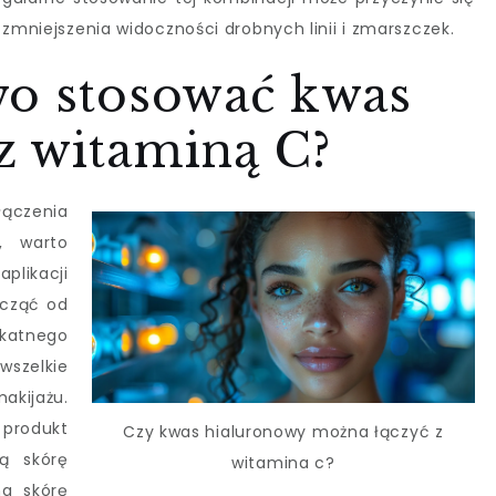
 zmniejszenia widoczności drobnych linii i zmarszczek.
wo stosować kwas
z witaminą C?
ączenia
, warto
plikacji
acząć od
katnego
szelkie
kijażu.
produkt
Czy kwas hialuronowy można łączyć z
ą skórę
witamina c?
na skórę