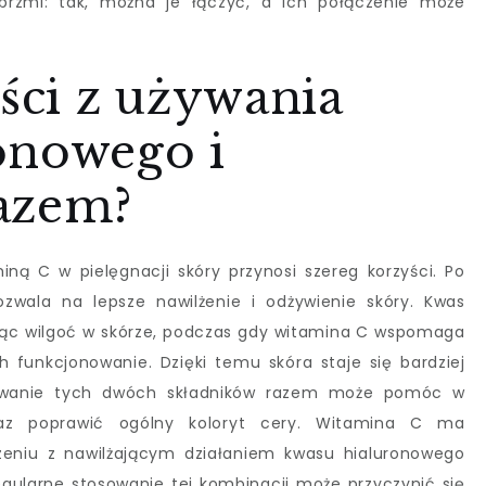
 brzmi: tak, można je łączyć, a ich połączenie może
yści z używania
onowego i
azem?
ną C w pielęgnacji skóry przynosi szereg korzyści. Po
ozwala na lepsze nawilżenie i odżywienie skóry. Kwas
ując wilgoć w skórze, podczas gdy witamina C wspomaga
 funkcjonowanie. Dzięki temu skóra staje się bardziej
sowanie tych dwóch składników razem może pomóc w
oraz poprawić ogólny koloryt cery. Witamina C ma
czeniu z nawilżającym działaniem kwasu hialuronowego
egularne stosowanie tej kombinacji może przyczynić się