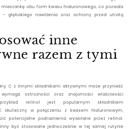
ć mieszankę obu form kwasu hialuronowego, co pozwala
a – głębokiego nawilżenia oraz ochrony przed utratą
osować inne
tywne razem z tymi
?
iny C z innymi składnikami aktywnymi może przynieść
 wymaga ostrożności oraz znajomości właściwości
przykład retinol jest popularnym składnikiem
yć skuteczny w połączeniu z kwasem hialuronowym,
ić potencjalne podrażnienia wywołane przez retinol.
winny być stosowane jednocześnie w tej samej rutynie