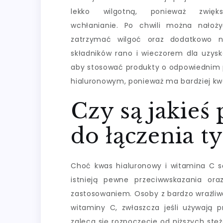
lekko wilgotną, ponieważ zwięk
wchłanianie. Po chwili można nało
zatrzymać wilgoć oraz dodatkowo na
składników rano i wieczorem dla uzys
aby stosować produkty o odpowiednim
hialuronowym, ponieważ ma bardziej kw
Czy są jakieś
do łączenia t
Choć kwas hialuronowy i witamina C są
istnieją pewne przeciwwskazania or
zastosowaniem. Osoby z bardzo wrażli
witaminy C, zwłaszcza jeśli używają 
zaleca się rozpoczęcie od niższych stę