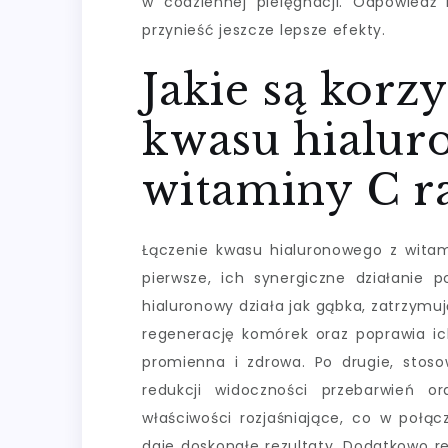
w codziennej pielęgnacji. Odpowiedź
przynieść jeszcze lepsze efekty.
Jakie są korz
kwasu hialur
witaminy C r
Łączenie kwasu hialuronowego z witami
pierwsze, ich synergiczne działanie p
hialuronowy działa jak gąbka, zatrzym
regenerację komórek oraz poprawia ich
promienna i zdrowa. Po drugie, sto
redukcji widoczności przebarwień 
właściwości rozjaśniające, co w połą
daje doskonałe rezultaty. Dodatkowo r