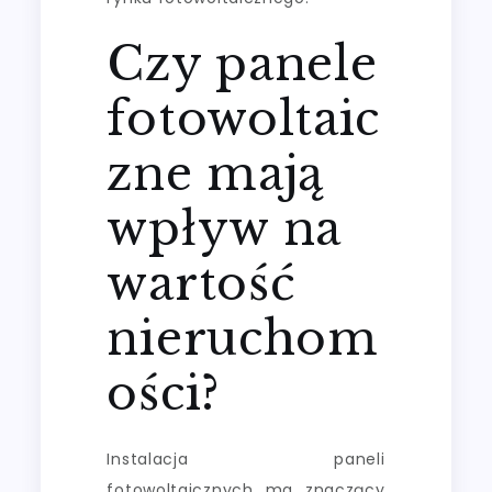
Czy panele
fotowoltaic
zne mają
wpływ na
wartość
nieruchom
ości?
Instalacja paneli
fotowoltaicznych ma znaczący