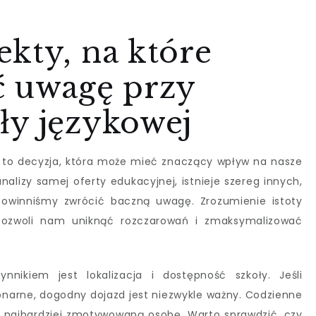
kty, na które
ć uwagę przy
ły językowej
 to decyzja, która może mieć znaczący wpływ na nasze
alizy samej oferty edukacyjnej, istnieje szereg innych,
powinniśmy zwrócić baczną uwagę. Zrozumienie istoty
 pozwoli nam uniknąć rozczarowań i zmaksymalizować
nikiem jest lokalizacja i dostępność szkoły. Jeśli
onarne, dogodny dojazd jest niezwykle ważny. Codzienne
 najbardziej zmotywowaną osobę. Warto sprawdzić, czy