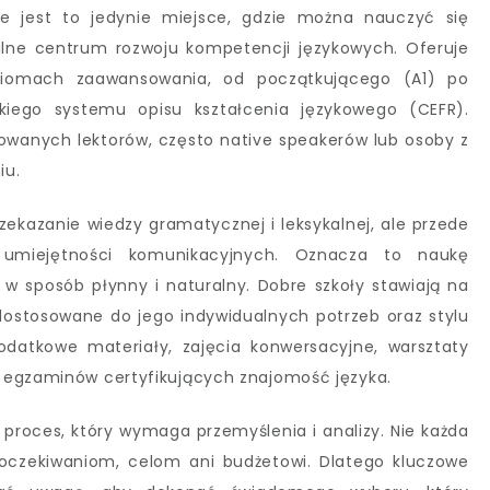
ie jest to jedynie miejsce, gdzie można nauczyć się
lne centrum rozwoju kompetencji językowych. Oferuje
ziomach zaawansowania, od początkującego (A1) po
iego systemu opisu kształcenia językowego (CEFR).
kowanych lektorów, często native speakerów lub osoby z
iu.
rzekazanie wiedzy gramatycznej i leksykalnej, ale przede
h umiejętności komunikacyjnych. Oznacza to naukę
a w sposób płynny i naturalny. Dobre szkoły stawiają na
ostosowane do jego indywidualnych potrzeb oraz stylu
odatkowe materiały, zajęcia konwersacyjne, warsztaty
 egzaminów certyfikujących znajomość języka.
 proces, który wymaga przemyślenia i analizy. Nie każda
czekiwaniom, celom ani budżetowi. Dlatego kluczowe