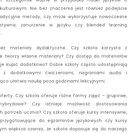
st szczególnie ważne w przypadku nauki języków o
kulturowym. Nie bez znaczenia jest również podejście
radycyjne metody, czy może wykorzystuje nowoczesne
atywna, zanurzenie w języku czy blended learning
.
eż materiały dydaktyczne. Czy szkoła korzysta z
 tworzy własne materiały? Czy dostęp do materiałów
a je kupić dodatkowo? Dobre szkoły często udostępniają
e z dodatkowymi ćwiczeniami, nagraniami audio i
ąco ułatwia naukę poza godzinami lekcyjnymi.
ferty. Czy szkoła oferuje różne formy zajęć – grupowe,
, hybrydowe? Czy istnieje możliwość dostosowania
potrzeb ucznia? Czy szkoła oferuje kursy intensywne,
. przygotowujące do egzaminów językowych czy kursy
ym większa szansa, że szkoła dopasuje się do naszego