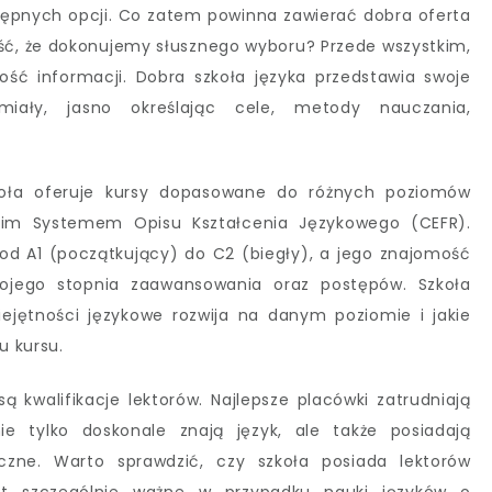
stępnych opcji. Co zatem powinna zawierać dobra oferta
ć, że dokonujemy słusznego wyboru? Przede wszystkim,
ność informacji. Dobra szkoła języka przedstawia swoje
ały, jasno określając cele, metody nauczania,
oła oferuje kursy dopasowane do różnych poziomów
kim Systemem Opisu Kształcenia Językowego (CEFR).
d A1 (początkujący) do C2 (biegły), a jego znajomość
wojego stopnia zaawansowania oraz postępów. Szkoła
ejętności językowe rozwija na danym poziomie i jakie
u kursu.
 kwalifikacje lektorów. Najlepsze placówki zatrudniają
ie tylko doskonale znają język, ale także posiadają
czne. Warto sprawdzić, czy szkoła posiada lektorów