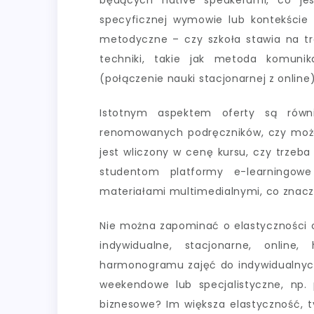
będących native speakerami, co je
specyficznej wymowie lub kontekście 
metodyczne – czy szkoła stawia na t
techniki, takie jak metoda komunik
(połączenie nauki stacjonarnej z online)
Istotnym aspektem oferty są równi
renomowanych podręczników, czy może
jest wliczony w cenę kursu, czy trzeb
studentom platformy e-learningow
materiałami multimedialnymi, co znacz
Nie można zapominać o elastyczności o
indywidualne, stacjonarne, online
harmonogramu zajęć do indywidualnych 
weekendowe lub specjalistyczne, np
biznesowe? Im większa elastyczność, t