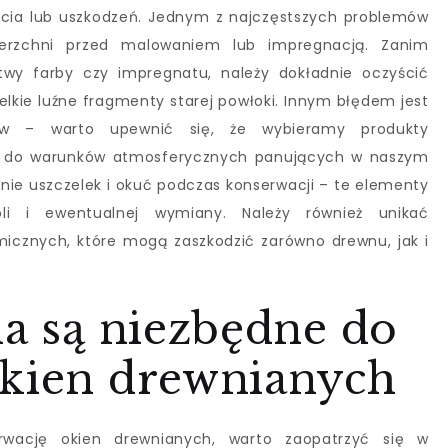
cia lub uszkodzeń. Jednym z najczęstszych problemów
ierzchni przed malowaniem lub impregnacją. Zanim
twy farby czy impregnatu, należy dokładnie oczyścić
elkie luźne fragmenty starej powłoki. Innym błędem jest
tów – warto upewnić się, że wybieramy produkty
 do warunków atmosferycznych panujących w naszym
anie uszczelek i okuć podczas konserwacji – te elementy
oli i ewentualnej wymiany. Należy również unikać
cznych, które mogą zaszkodzić zarówno drewnu, jak i
ia są niezbędne do
okien drewnianych
rwację okien drewnianych, warto zaopatrzyć się w