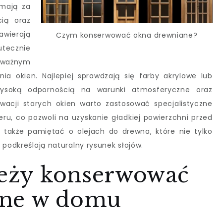
 mają za
cią oraz
awierają
Czym konserwować okna drewniane?
tecznie
 ważnym
a okien. Najlepiej sprawdzają się farby akrylowe lub
 wysoką odpornością na warunki atmosferyczne oraz
acji starych okien warto zastosować specjalistyczne
ieru, co pozwoli na uzyskanie gładkiej powierzchni przed
 także pamiętać o olejach do drewna, które nie tylko
 podkreślają naturalny rysunek słojów.
ależy konserwować
ane w domu