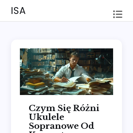
Skip
ISA
to
content
Czym Się Różni
Ukulele
Sopranowe Od