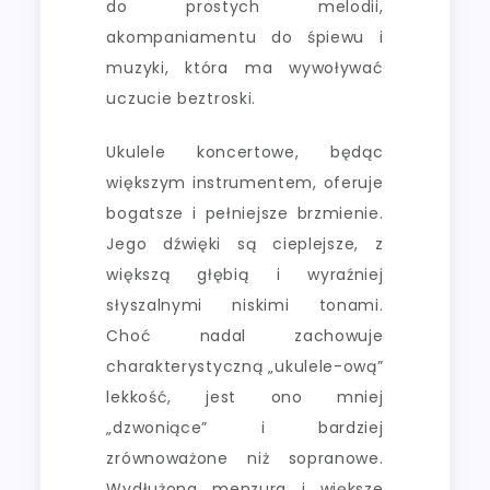
do prostych melodii,
akompaniamentu do śpiewu i
muzyki, która ma wywoływać
uczucie beztroski.
Ukulele koncertowe, będąc
większym instrumentem, oferuje
bogatsze i pełniejsze brzmienie.
Jego dźwięki są cieplejsze, z
większą głębią i wyraźniej
słyszalnymi niskimi tonami.
Choć nadal zachowuje
charakterystyczną „ukulele-ową”
lekkość, jest ono mniej
„dzwoniące” i bardziej
zrównoważone niż sopranowe.
Wydłużona menzura i większe