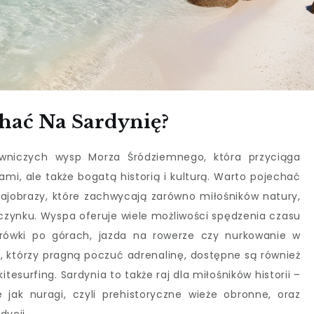
hać Na Sardynię?
owniczych wysp Morza Śródziemnego, która przyciąga
ami, ale także bogatą historią i kulturą. Warto pojechać
krajobrazy, które zachwycają zarówno miłośników natury,
czynku. Wyspa oferuje wiele możliwości spędzenia czasu
drówki po górach, jazda na rowerze czy nurkowanie w
h, którzy pragną poczuć adrenalinę, dostępne są również
itesurfing. Sardynia to także raj dla miłośników historii –
e jak nuragi, czyli prehistoryczne wieże obronne, oraz