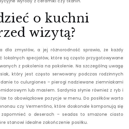
ycyjne wyroby z ceramiki czy tkanin.
dzieć o kuchni
rzed wizytą?
a dla zmysłów, a jej różnorodność sprawia, że każdy
ać lokalnych specjałów, które są często przygotowywane
wanych z pokolenia na pokolenie. Na szczególną uwagę
osiak, który jest często serwowany podczas rodzinnych
e danie to culurgiones – pierogi nadziewane ziemniakami
midorowym lub masłem. Sardynia słynie również z ryb i
łże to obowiązkowe pozycje w menu. Do posiłków warto
annonau czy Vermentino, które doskonale komponują się
a zapomnieć o deserach – seadas to smażone ciasto
e stanowi idealne zakończenie posiłku.