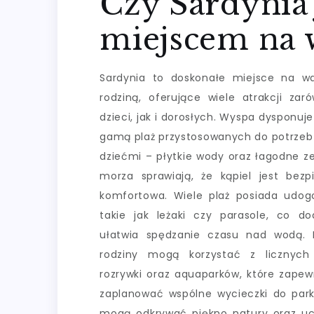
Czy Sardynia 
miejscem na w
Sardynia to doskonałe miejsce na w
rodziną, oferujące wiele atrakcji zar
dzieci, jak i dorosłych. Wyspa dysponuj
gamą plaż przystosowanych do potrzeb 
dziećmi – płytkie wody oraz łagodne ze
morza sprawiają, że kąpiel jest bezp
komfortowa. Wiele plaż posiada udog
takie jak leżaki czy parasole, co d
ułatwia spędzanie czasu nad wodą. 
rodziny mogą korzystać z licznych
rozrywki oraz aquaparków, które zapew
zaplanować wspólne wycieczki do park
mogą odkrywać piękno natury oraz uczy