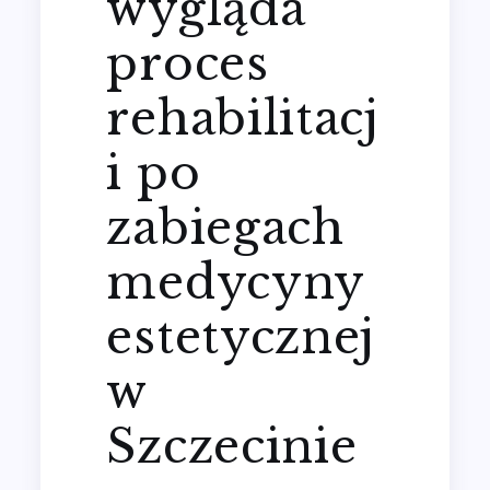
wygląda
proces
rehabilitacj
i po
zabiegach
medycyny
estetycznej
w
Szczecinie