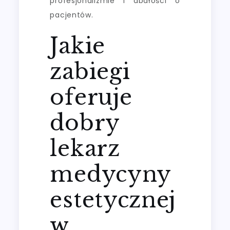
profesjonalizmie i dbałości o
pacjentów.
Jakie
zabiegi
oferuje
dobry
lekarz
medycyny
estetycznej
w