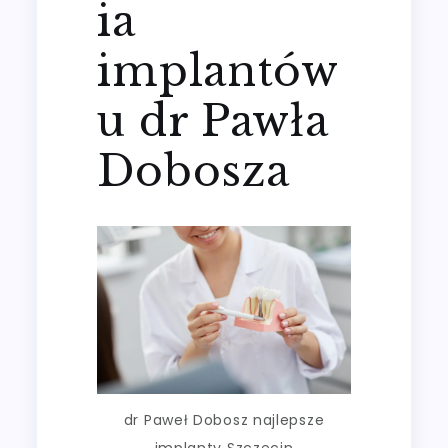
ia
implantów
u dr Pawła
Dobosza
dr Paweł Dobosz najlepsze
implanty Szczecin