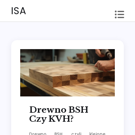
Skip
ISA
to
content
Drewno BSH
Czy KVH?
Drewno BSH, czyli klejone