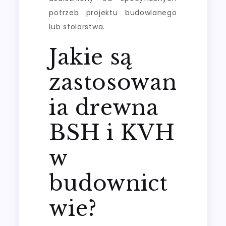
potrzeb projektu budowlanego
lub stolarstwa.
Jakie są
zastosowan
ia drewna
BSH i KVH
w
budownict
wie?