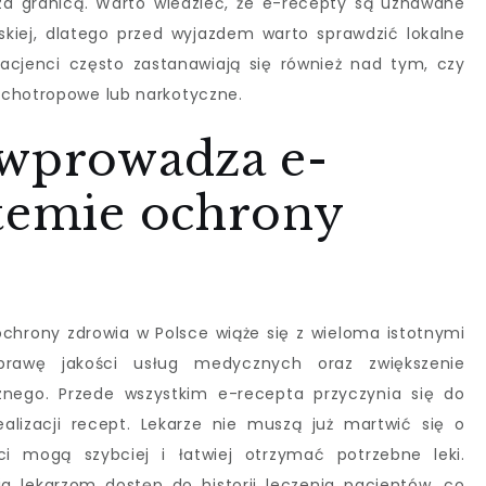
a granicą. Warto wiedzieć, że e-recepty są uznawane
jskiej, dlatego przed wyjazdem warto sprawdzić lokalne
 Pacjenci często zastanawiają się również nad tym, czy
ychotropowe lub narkotyczne.
 wprowadza e-
stemie ochrony
hrony zdrowia w Polsce wiąże się z wieloma istotnymi
rawę jakości usług medycznych oraz zwiększenie
nego. Przede wszystkim e-recepta przyczynia się do
alizacji recept. Lekarze nie muszą już martwić się o
i mogą szybciej i łatwiej otrzymać potrzebne leki.
 lekarzom dostęp do historii leczenia pacjentów, co