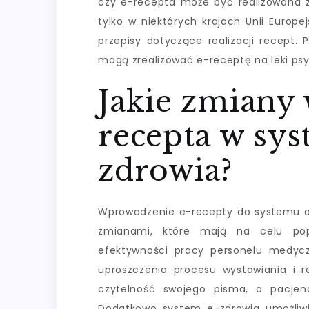
czy e-recepta może być realizowana z
tylko w niektórych krajach Unii Europe
przepisy dotyczące realizacji recept.
mogą zrealizować e-receptę na leki ps
Jakie zmiany
recepta w sy
zdrowia?
Wprowadzenie e-recepty do systemu oc
zmianami, które mają na celu pop
efektywności pracy personelu medycz
uproszczenia procesu wystawiania i re
czytelność swojego pisma, a pacjenc
Dodatkowo system e-zdrowia umożliwia