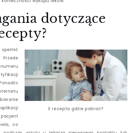
 konieczności wykupu leków.
agania dotyczące
ecepty?
 spełnić
Przede
e numeru
yfikacji
 Ponadto
ternetu
bieranie
plikacji
E recepta gdzie pobrać?
 pacjent
owia, co
 podczas wizyty u lekarza pierwszego kontaktu lub