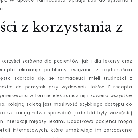
cept. W aptece farmaceuta wpisuje kod do systemu i
a.
ści z korzystania z
 korzyści zarówno dla pacjentów, jak i dla lekarzy oraz
cepta eliminuje problemy związane z czytelnością
ęsto zdarzało się, że farmaceuci mieli trudności z
adziło do pomyłek przy wydawaniu leków. E-recepta
generowana w formie elektronicznej i zawiera wszystkie
b. Kolejną zaletą jest możliwość szybkiego dostępu do
lekarze mogą łatwo sprawdzić, jakie leki były wcześniej
ch interakcji między lekami. Dodatkowo pacjenci mogą
ortali internetowych, które umożliwiają im zarządzanie