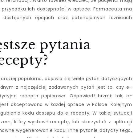
refundacji. Warto również wiedzieć, że pacjenci mają
 przypadku ich dostępności w aptece. Farmaceuta ma
 dostępnych opcjach oraz potencjalnych różnicach
ęstsze pytania
ecepty?
bardziej popularna, pojawia się wiele pytań dotyczących
ednym z najczęściej zadawanych pytań jest to, czy e-
dycyjna recepta papierowa. Odpowiedź brzmi: tak, e-
est akceptowana w każdej aptece w Polsce. Kolejnym
zgubienia kodu dostępu do e-recepty. W takiej sytuacji
em, który wystawił receptę, lub skorzystać z aplikacji
onowne wygenerowanie kodu. Inne pytanie dotyczy tego,