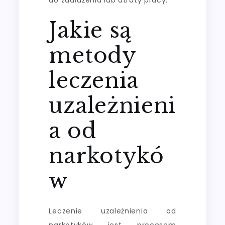
Jakie są
metody
leczenia
uzależnieni
a od
narkotykó
w
Leczenie uzależnienia od
narkotyków jest procesem