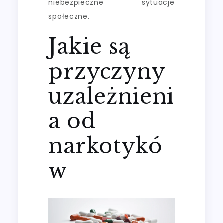
niebezpieczne sytuacje
społeczne.
Jakie są
przyczyny
uzależnieni
a od
narkotykó
w