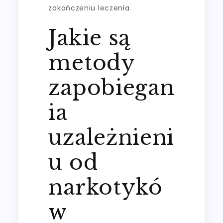
zakończeniu leczenia.
Jakie są
metody
zapobiegan
ia
uzależnieni
u od
narkotykó
w