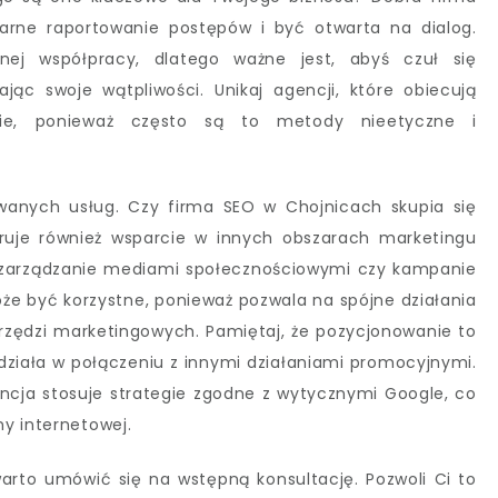
arne raportowanie postępów i być otwarta na dialog.
ej współpracy, dlatego ważne jest, abyś czuł się
ąc swoje wątpliwości. Unikaj agencji, które obiecują
asie, ponieważ często są to metody nieetyczne i
wanych usług. Czy firma SEO w Chojnicach skupia się
ruje również wsparcie w innych obszarach marketingu
i, zarządzanie mediami społecznościowymi czy kampanie
 być korzystne, ponieważ pozwala na spójne działania
arzędzi marketingowych. Pamiętaj, że pozycjonowanie to
 działa w połączeniu z innymi działaniami promocyjnymi.
encja stosuje strategie zgodne z wytycznymi Google, co
y internetowej.
warto umówić się na wstępną konsultację. Pozwoli Ci to