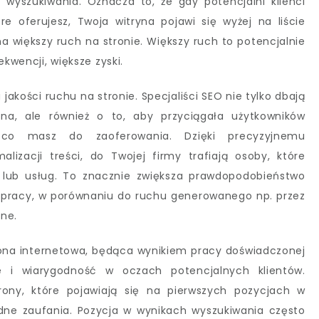
wyszukiwania. Oznacza to, że gdy potencjalni klienci
e oferujesz, Twoja witryna pojawi się wyżej na liście
a większy ruch na stronie. Większy ruch to potencjalnie
ekwencji, większe zyski.
jakości ruchu na stronie. Specjaliści SEO nie tylko dbają
na, ale również o to, aby przyciągała użytkowników
 co masz do zaoferowania. Dzięki precyzyjnemu
lizacji treści, do Twojej firmy trafiają osoby, które
 lub usług. To znacznie zwiększa prawdopodobieństwo
łpracy, w porównaniu do ruchu generowanego np. przez
ne.
ona internetowa, będąca wynikiem pracy doświadczonej
e i wiarygodność w oczach potencjalnych klientów.
rony, które pojawiają się na pierwszych pozycjach w
odne zaufania. Pozycja w wynikach wyszukiwania często