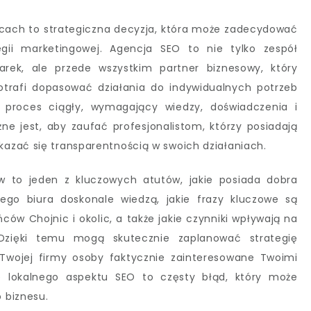
cach to strategiczna decyzja, która może zadecydować
egii marketingowej. Agencja SEO to nie tylko zespół
arek, ale przede wszystkim partner biznesowy, który
otrafi dopasować działania do indywidualnych potrzeb
o proces ciągły, wymagający wiedzy, doświadczenia i
ne jest, aby zaufać profesjonalistom, którzy posiadają
azać się transparentnością w swoich działaniach.
ów to jeden z kluczowych atutów, jakie posiada dobra
iego biura doskonale wiedzą, jakie frazy kluczowe są
ów Chojnic i okolic, a także jakie czynniki wpływają na
Dzięki temu mogą skutecznie zaplanować strategię
 Twojej firmy osoby faktycznie zainteresowane Twoimi
e lokalnego aspektu SEO to częsty błąd, który może
 biznesu.