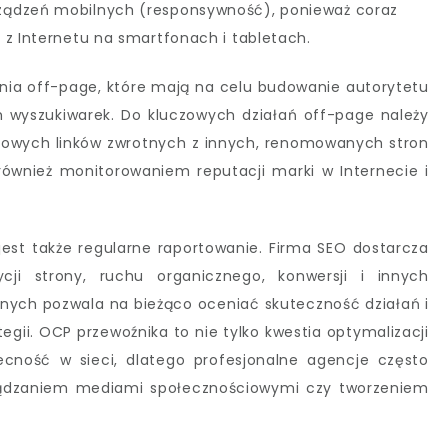
ządzeń mobilnych (responsywność), ponieważ coraz
 z Internetu na smartfonach i tabletach.
ia off-page, które mają na celu budowanie autorytetu
h wyszukiwarek. Do kluczowych działań off-page należy
ościowych linków zwrotnych z innych, renomowanych stron
również monitorowaniem reputacji marki w Internecie i
st także regularne raportowanie. Firma SEO dostarcza
cji strony, ruchu organicznego, konwersji i innych
anych pozwala na bieżąco oceniać skuteczność działań i
gii. OCP przewoźnika to nie tylko kwestia optymalizacji
ecność w sieci, dlatego profesjonalne agencje często
rządzaniem mediami społecznościowymi czy tworzeniem