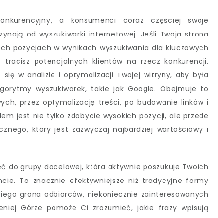
konkurencyjny, a konsumenci coraz częściej swoje
ynają od wyszukiwarki internetowej. Jeśli Twoja strona
zych pozycjach w wynikach wyszukiwania dla kluczowych
, tracisz potencjalnych klientów na rzecz konkurencji.
 się w analizie i optymalizacji Twojej witryny, aby była
lgorytmy wyszukiwarek, takie jak Google. Obejmuje to
wych, przez optymalizację treści, po budowanie linków i
em jest nie tylko zdobycie wysokich pozycji, ale przede
cznego, który jest zazwyczaj najbardziej wartościowy i
eć do grupy docelowej, która aktywnie poszukuje Twoich
e. To znacznie efektywniejsze niż tradycyjne formy
okiego grona odbiorców, niekoniecznie zainteresowanych
eniej Górze pomoże Ci zrozumieć, jakie frazy wpisują