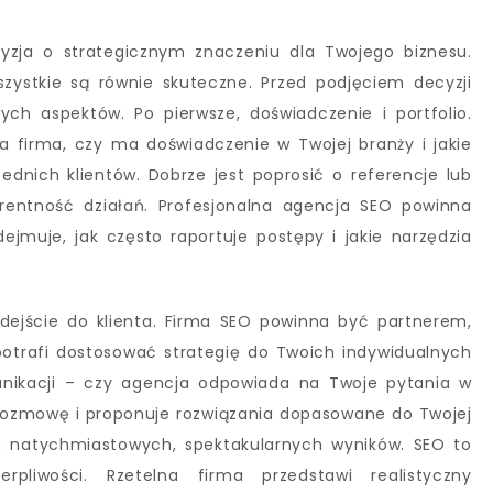
yzja o strategicznym znaczeniu dla Twojego biznesu.
wszystkie są równie skuteczne. Przed podjęciem decyzji
ch aspektów. Po pierwsze, doświadczenie i portfolio.
na firma, czy ma doświadczenie w Twojej branży i jakie
zednich klientów. Dobrze jest poprosić o referencje lub
arentność działań. Profesjonalna agencja SEO powinna
ejmuje, jak często raportuje postępy i jakie narzędzia
ejście do klienta. Firma SEO powinna być partnerem,
potrafi dostosować strategię do Twoich indywidualnych
nikacji – czy agencja odpowiada na Twoje pytania w
 rozmowę i proponuje rozwiązania dopasowane do Twojej
om natychmiastowych, spektakularnych wyników. SEO to
pliwości. Rzetelna firma przedstawi realistyczny