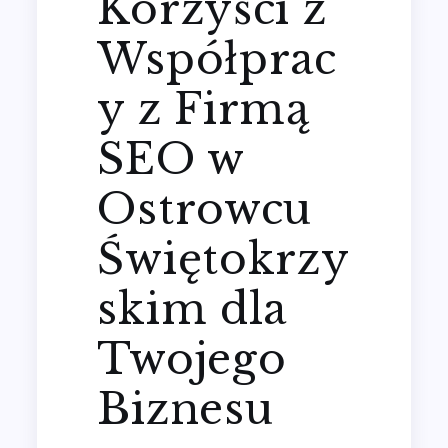
Korzyści z
Współprac
y z Firmą
SEO w
Ostrowcu
Świętokrzy
skim dla
Twojego
Biznesu