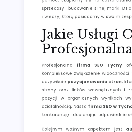
pomóc. Skupiamy się na dostarczaniu 
sprzedaży i budowanie silnej marki. Dz
i wiedzy, którą posiadamy w swoim zesp
Jakie Usługi 
Profesjonaln
Profesjonalna
firma SEO Tychy
ofe
kompleksowe zwiększenie widoczności 
oczywiście
pozycjonowanie stron
, kt
strony oraz linków wewnętrznych i z
pozycji w organicznych wynikach wy
działalnością. Nasza
firma SEO w Tych
konkurencję i dobierając odpowiednie s
Kolejnym ważnym aspektem jest
a