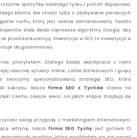
rozumie specyfikę lokalnego rynku i potrafi dopasować
żdego klienta. Nie chodzi tylko o zdobywanie pierwszych
ąganie ruchu, który jest realnie zainteresowany Twoimi
ekspertów stale śledzi najnowsze algorytmy Google, aby
rok przed konkurencją. Inwestycja w SEO to inwestycja w
entuje długoterminowo.
a nas priorytetem. Dlatego każda współpraca z nami
ojej obecnej sytuacji online, celów biznesowych i grupy
e tworzymy spersonalizowaną strategię SEO, która
niki sukcesu. Nasza
firma SEO z Tychów
stawia na
zięki czemu zawsze wiesz, na jakim etapie znajdują się
oczynasz swoją przygodę z marketingiem internetowym,
jącą witrynę, nasza
firma SEO Tychy
jest gotowa Ci