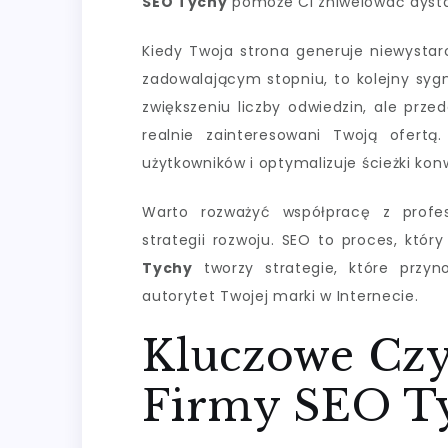
SEO Tychy
pomoże Ci zniwelować dystan
Kiedy Twoja strona generuje niewystar
zadowalającym stopniu, to kolejny sygn
zwiększeniu liczby odwiedzin, ale prze
realnie zainteresowani Twoją ofert
użytkowników i optymalizuje ścieżki konw
Warto rozważyć współpracę z profes
strategii rozwoju. SEO to proces, któr
Tychy
tworzy strategie, które przyn
autorytet Twojej marki w Internecie.
Kluczowe Czy
Firmy SEO Ty