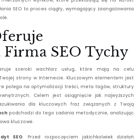
mierzalnych wyników, które przekładają się na wzrost
iałania SEO to proces ciągły, wymagający zaangażowania
ole.
Oferuje
a Firma SEO Tychy
ruje szeroki wachlarz usług, które mają na celu
Twojej strony w Internecie. Kluczowym elementem jest
óre polega na optymalizacji treści, meta tagów, struktury
ewnętrznych. Celem jest osiągnięcie jak najwyższych
szukiwania dla kluczowych fraz związanych z Twoją
ach
podchodzi do tego zadania metodycznie, analizując
łowa kluczowe.
udyt SEO
. Przed rozpoczęciem jakichkolwiek działań