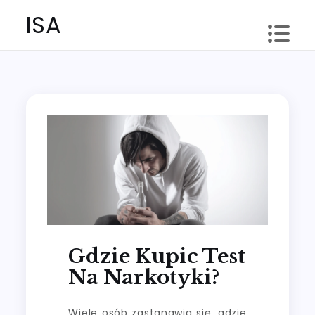
Skip
ISA
to
content
Gdzie Kupic Test
Na Narkotyki?
Wiele osób zastanawia się, gdzie