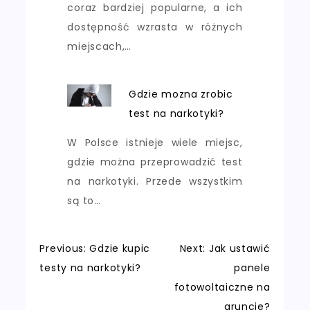
coraz bardziej popularne, a ich
dostępność wzrasta w różnych
miejscach,…
Gdzie mozna zrobic
test na narkotyki?
W Polsce istnieje wiele miejsc,
gdzie można przeprowadzić test
na narkotyki. Przede wszystkim
są to…
Nawigacja
Previous:
Gdzie kupic
Next:
Jak ustawić
testy na narkotyki?
panele
wpisu
fotowoltaiczne na
gruncie?