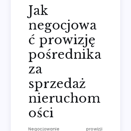
Jak
negocjowa
ć prowizję
pośrednika
za
sprzedaż
nieruchom
ości
Negocjowanie prowizji