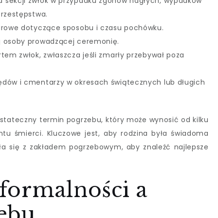
a sekcji zwłok w przypadku zgonów nagłych, wypadków
przestępstwa.
turowe dotyczące sposobu i czasu pochówku.
j osoby prowadzącej ceremonię.
rtem zwłok, zwłaszcza jeśli zmarły przebywał poza
ędów i cmentarzy w okresach świątecznych lub długich
ostateczny termin pogrzebu, który może wynosić od kilku
tu śmierci. Kluczowe jest, aby rodzina była świadoma
ła się z zakładem pogrzebowym, aby znaleźć najlepsze
formalności a
ebu