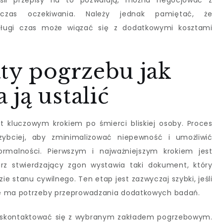
eśli przepisy na to pozwalają, można negocjować z
 czas oczekiwania. Należy jednak pamiętać, że
długi czas może wiązać się z dodatkowymi kosztami
ty pogrzebu jak
ją ustalić
st kluczowym krokiem po śmierci bliskiej osoby. Proces
zybciej, aby zminimalizować niepewność i umożliwić
ormalności. Pierwszym i najważniejszym krokiem jest
arz stwierdzający zgon wystawia taki dokument, który
ie stanu cywilnego. Ten etap jest zazwyczaj szybki, jeśli
ie ma potrzeby przeprowadzania dodatkowych badań.
e skontaktować się z wybranym zakładem pogrzebowym.