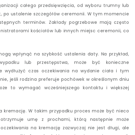
nizacji całego przedsięwzięcia, od wyboru trumny lub
łok, po ustalenie szczegółów ceremonii. W tym momencie
tępnych terminów. Zakłady pogrzebowe mają często
nistratorami kościołów lub innych miejsc ceremonii, co
mogą wpłynąć na szybkość ustalenia daty. Na przykład,
 wypadku lub przestępstwa, może być konieczne
że wydłużyć czas oczekiwania na wydanie ciała i tym
ie, jeśli rodzina preferuje pochówek w określonym dniu
oże to wymagać wcześniejszego kontaktu i większej
 na kremację. W takim przypadku proces może być nieco
 otrzymuje urnę z prochami, którą następnie może
zekiwania na kremację zazwyczaj nie jest długi, ale