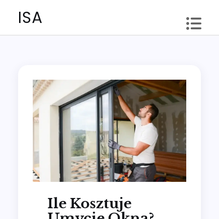
Skip
ISA
to
content
Ile Kosztuje
Umycie Okna?