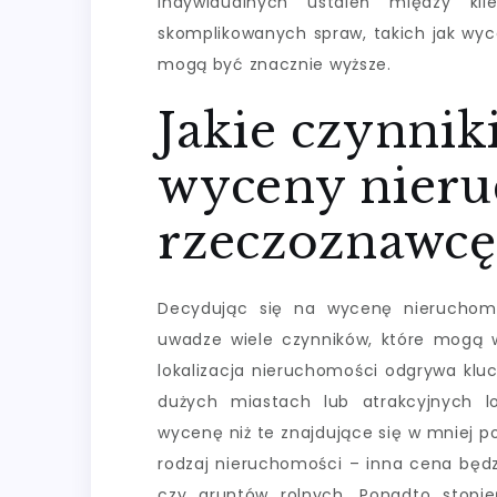
indywidualnych ustaleń między kl
skomplikowanych spraw, takich jak wy
mogą być znacznie wyższe.
Jakie czynnik
wyceny nieru
rzeczoznawcę
Decydując się na wycenę nieruchom
uwadze wiele czynników, które mogą w
lokalizacja nieruchomości odgrywa klu
dużych miastach lub atrakcyjnych l
wycenę niż te znajdujące się w mniej p
rodzaj nieruchomości – inna cena będ
czy gruntów rolnych. Ponadto stopi