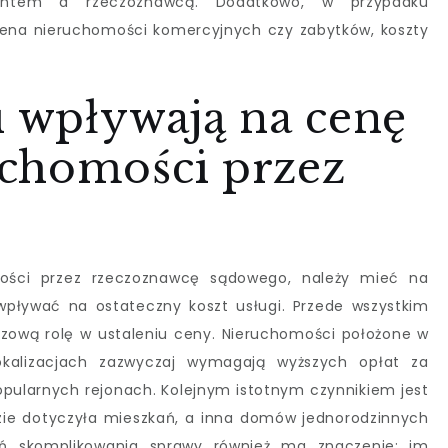
ientem a rzeczoznawcą. Dodatkowo, w przypadku
cena nieruchomości komercyjnych czy zabytków, koszty
i wpływają na cenę
chomości przez
ości przez rzeczoznawcę sądowego, należy mieć na
pływać na ostateczny koszt usługi. Przede wszystkim
czową rolę w ustaleniu ceny. Nieruchomości położone w
okalizacjach zazwyczaj wymagają wyższych opłat za
opularnych rejonach. Kolejnym istotnym czynnikiem jest
zie dotyczyła mieszkań, a inna domów jednorodzinnych
eń skomplikowania sprawy również ma znaczenie; im