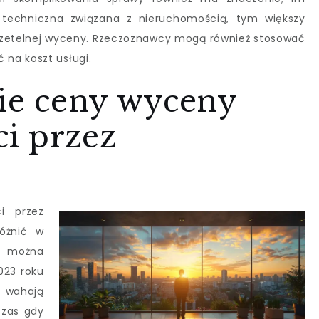
b techniczna związana z nieruchomością, tym większy
 rzetelnej wyceny. Rzeczoznawcy mogą również stosować
na koszt usługi.
nie ceny wyceny
i przez
i przez
óżnić w
ak można
023 roku
ń wahają
czas gdy