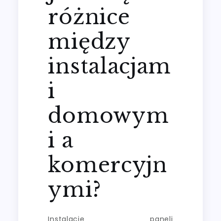
różnice
między
instalacjam
i
domowym
i a
komercyjn
ymi?
Instalacje paneli