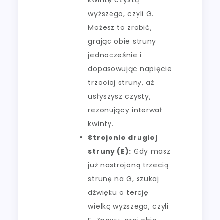
wyższego, czyli G.
Możesz to zrobić,
grając obie struny
jednocześnie i
dopasowując napięcie
trzeciej struny, aż
usłyszysz czysty,
rezonujący interwał
kwinty.
Strojenie drugiej
struny (E):
Gdy masz
już nastrojoną trzecią
strunę na G, szukaj
dźwięku o tercję
wielką wyższego, czyli
E. Znowu, graj obie