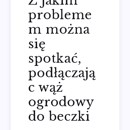
Z jakim
probleme
m można
się
spotkać,
podłączają
c wąż
ogrodowy
do beczki