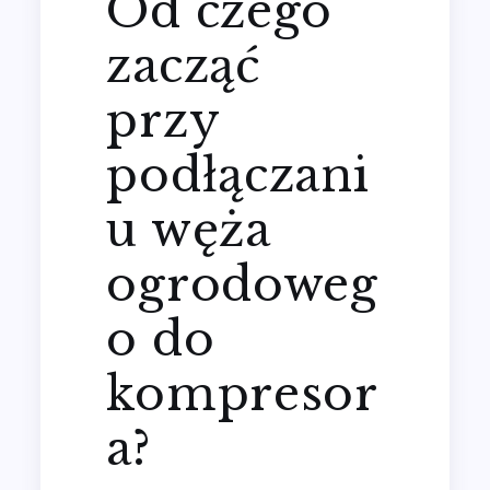
Od czego
zacząć
przy
podłączani
u węża
ogrodoweg
o do
kompresor
a?