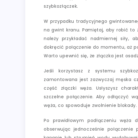
szybkozłączek.
W przypadku tradycyjnego gwintowanego
na gwint kranu. Pamiętaj, aby robić to
należy przykładać nadmiernej siły, a
dokręcić połączenie do momentu, aż po
Warto upewnić się, że złączka jest osadz
Jeśli korzystasz z systemu szybkoz
zamontowana jest zazwyczaj męska czę
część złączki węża. Usłyszysz charakt
szczelne połączenie. Aby odłączyć wą
węża, co spowoduje zwolnienie blokady.
Po prawidłowym podłączeniu węża do
obserwując jednocześnie połączenie 
kapanie lub strumień wody wydobywają