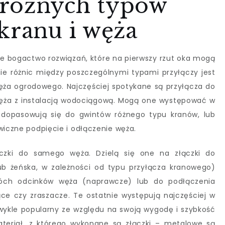
 różnych typów
kranu i węża
je bogactwo rozwiązań, które na pierwszy rzut oka mogą
ie różnic między poszczególnymi typami przyłączy jest
a ogrodowego. Najczęściej spotykane są przyłącza do
węża z instalacją wodociągową. Mogą one występować w
 dopasowują się do gwintów różnego typu kranów, lub
wiczne podpięcie i odłączenie węża.
zki do samego węża. Dzielą się one na złączki do
b żeńska, w zależności od typu przyłącza kranowego)
wóch odcinków węża (naprawcze) lub do podłączenia
jące czy zraszacze. Te ostatnie występują najczęściej w
zwykle popularny ze względu na swoją wygodę i szybkość
eriał, z którego wykonane są złączki – metalowe są