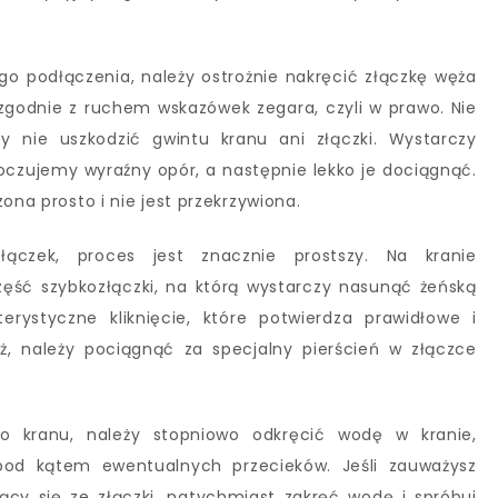
 podłączenia, należy ostrożnie nakręcić złączkę węża
 zgodnie z ruchem wskazówek zegara, czyli w prawo. Nie
by nie uszkodzić gwintu kranu ani złączki. Wystarczy
czujemy wyraźny opór, a następnie lekko je dociągnąć.
ona prosto i nie jest przekrzywiona.
łączek, proces jest znacznie prostszy. Na kranie
ść szybkozłączki, na którą wystarczy nasunąć żeńską
erystyczne kliknięcie, które potwierdza prawidłowe i
ż, należy pociągnąć za specjalny pierścień w złączce
 kranu, należy stopniowo odkręcić wodę w kranie,
pod kątem ewentualnych przecieków. Jeśli zauważysz
cy się ze złączki, natychmiast zakręć wodę i spróbuj