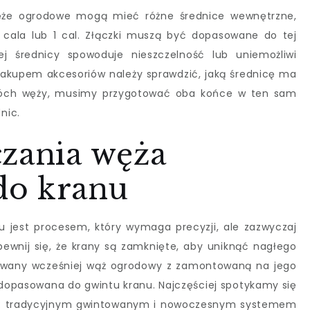
ęże ogrodowe mogą mieć różne średnice wewnętrzne,
4 cala lub 1 cal. Złączki muszą być dopasowane do tej
wej średnicy spowoduje nieszczelność lub uniemożliwi
zakupem akcesoriów należy sprawdzić, jaką średnicę ma
dwóch węży, musimy przygotować oba końce w ten sam
nic.
czania węża
do kranu
 jest procesem, który wymaga precyzji, ale zazwyczaj
pewnij się, że krany są zamknięte, aby uniknąć nagłego
owany wcześniej wąż ogrodowy z zamontowaną na jego
 dopasowana do gwintu kranu. Najczęściej spotykamy się
: tradycyjnym gwintowanym i nowoczesnym systemem