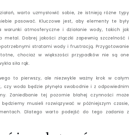
ałań, warto uzmysłowić sobie, że istnieją różne typy
siebie pasować. Kluczowe jest, aby elementy te były
warunki atmosferyczne i działanie wody, takich jak
b metal. Dobrej jakości złączki zapewnią szczelność i
epotrzebnymi stratami wody i frustracją. Przygotowanie
istotne, chociaż w większości przypadków nie są one
kła siła rąk.
wego to pierwszy, ale niezwykle ważny krok w całym
y, czy woda będzie płynęła swobodnie i z odpowiednim
emy. Zaniedbanie tej pozornie błahej czynności może
 będziemy musieli rozwiązywać w późniejszym czasie,
mentach. Dlatego warto podejść do tego zadania z