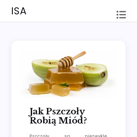
Skip
ISA
to
content
Jak Pszczoły
Robią Miód?
Pszczoły są niezwykle