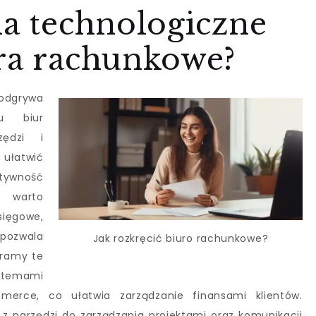
ia technologiczne
ura rachunkowe?
odgrywa
u biur
zędzi i
ułatwić
ktywność
m warto
ięgowe,
 pozwala
Jak rozkręcić biuro rachunkowe?
gramy te
ystemami
erce, co ułatwia zarządzanie finansami klientów.
z narzędzi do zarządzania projektami oraz komunikacji