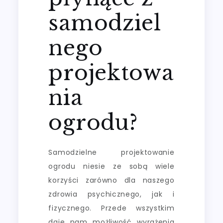
samodziel
nego
projektowa
nia
ogrodu?
Samodzielne projektowanie
ogrodu niesie ze sobą wiele
korzyści zarówno dla naszego
zdrowia psychicznego, jak i
fizycznego. Przede wszystkim
daje nam możliwość wyrażenia