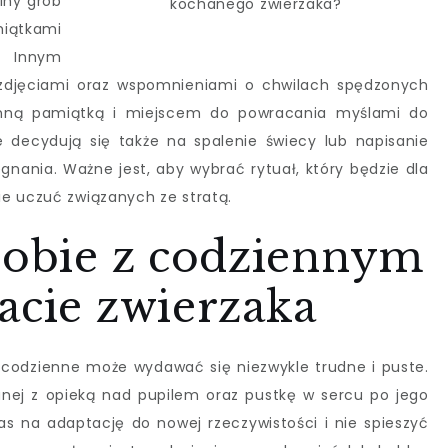
lny grób
kochanego zwierzaka?
iątkami
 Innym
zdjęciami oraz wspomnieniami o chwilach spędzonych
nną pamiątką i miejscem do powracania myślami do
 decydują się także na spalenie świecy lub napisanie
gnania. Ważne jest, aby wybrać rytuał, który będzie dla
e uczuć związanych ze stratą.
 sobie z codziennym
acie zwierzaka
 codzienne może wydawać się niezwykle trudne i puste.
nej z opieką nad pupilem oraz pustkę w sercu po jego
as na adaptację do nowej rzeczywistości i nie spieszyć