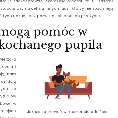
arto je zaakceptować jako część procesu żalu. Czasami
 sytuację czy nawet na innych ludzi, którzy nie rozumieją
ć tych uczuć, lecz pozwolić sobie na ich przeżycie.
y mogą pomóc w
kochanego pupila
ierzaka
 żalu i
lają nam
raz dają
nych ze
rytuałów
ebowej w
miejscu
Jak się zachować w momencie odejścia