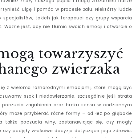
 również znały naszego pupila i mogą zrozumieć nasze
ynieść ulgę i pomóc w procesie żalu. Niektórzy ludzie
 specjalistów, takich jak terapeuci czy grupy wsparcia
. Ważne jest, aby nie tłumić swoich emocji i otwarcie o
 mogą towarzyszyć
chanego zwierzaka
się z wieloma różnorodnymi emocjami, które mogą być
zuwamy szok i niedowierzanie, szczególnie jeśli strata
o poczucia zagubienia oraz braku sensu w codziennym
który może przybierać różne formy – od łez po głębokie
a także poczucia winy, zastanawiając się, czy mogły
ub czy podjęły właściwe decyzje dotyczące jego zdrowia.