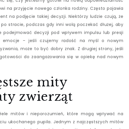
ć się, czy jesteśmy gotowi na nową odpowiedzialność
wi na przyjęcie nowego członka rodziny. Często pojawia
nt na podjęcie takiej decyzji. Niektórzy ludzie czują, że
po stracie, podczas gdy inni wolą poczekać dłużej, aby
nie podejmować decyzji pod wpływem impulsu lub presji
e emocje – jeśli czujemy radość na myśl o nowym
zwania, może to być dobry znak. Z drugiej strony, jeśli
 gotowości do zaangażowania się w opiekę nad nowym
ęstsze mity
aty zwierząt
wiele mitów i nieporozumień, które mogą wpływać na
ściu ukochanego pupila. Jednym z najczęstszych mitów