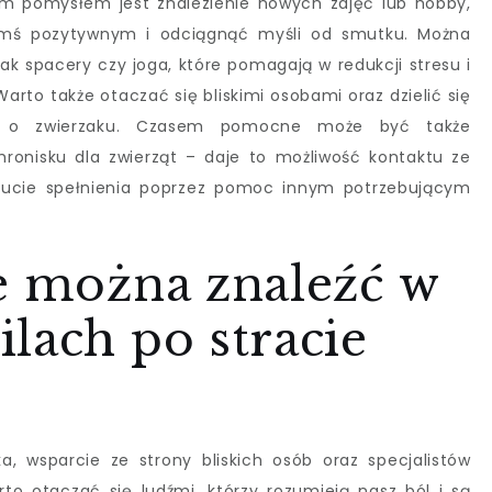
m pomysłem jest znalezienie nowych zajęć lub hobby,
ymś pozytywnym i odciągnąć myśli od smutku. Można
jak spacery czy joga, które pomagają w redukcji stresu i
rto także otaczać się bliskimi osobami oraz dzielić się
i o zwierzaku. Czasem pomocne może być także
ronisku dla zwierząt – daje to możliwość kontaktu ze
zucie spełnienia poprzez pomoc innym potrzebującym
e można znaleźć w
lach po stracie
, wsparcie ze strony bliskich osób oraz specjalistów
o otaczać się ludźmi, którzy rozumieją nasz ból i są