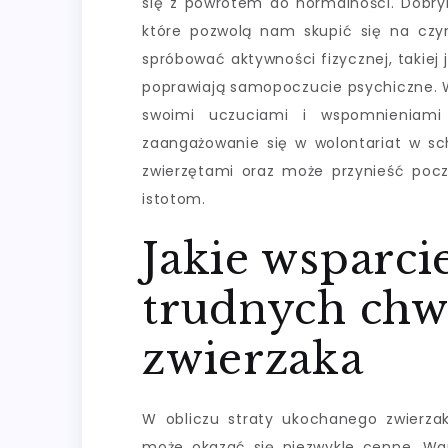
się z powrotem do normalności. Dobry
które pozwolą nam skupić się na cz
spróbować aktywności fizycznej, takiej 
poprawiają samopoczucie psychiczne. Wa
swoimi uczuciami i wspomnieniam
zaangażowanie się w wolontariat w sch
zwierzętami oraz może przynieść poc
istotom.
Jakie wsparci
trudnych chwi
zwierzaka
W obliczu straty ukochanego zwierzaka
może okazać się niezwykle cenne. Wart