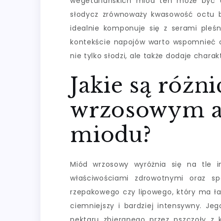
wegetariańskich miód ten może być uż
słodycz zrównoważy kwasowość octu b
idealnie komponuje się z serami pleś
kontekście napojów warto wspomnieć o
nie tylko słodzi, ale także dodaje char
Jakie są róż
wrzosowym a
miodu?
Miód wrzosowy wyróżnia się na tle 
właściwościami zdrowotnymi oraz s
rzepakowego czy lipowego, który ma ła
ciemniejszy i bardziej intensywny. Je
nektaru zbieranego przez pszczoły z