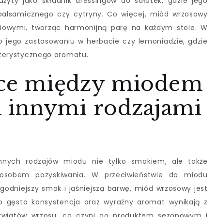
yty jako składnik dressingów do sałatek, gdzie jego
alsamicznego czy cytryny. Co więcej, miód wrzosowy
niowymi, tworząc harmonijną parę na każdym stole. W
 jego zastosowaniu w herbacie czy lemoniadzie, gdzie
akterystycznego aromatu.
nice między miodem
 innymi rodzajami
innych rodzajów miodu nie tylko smakiem, ale także
posobem pozyskiwania. W przeciwieństwie do miodu
godniejszy smak i jaśniejszą barwę, miód wrzosowy jest
go gęsta konsystencja oraz wyraźny aromat wynikają z
 kwiatów wrzosu, co czyni go produktem sezonowym i