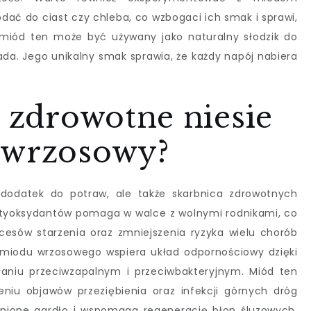
ć do ciast czy chleba, co wzbogaci ich smak i sprawi,
 miód ten może być używany jako naturalny słodzik do
ada. Jego unikalny smak sprawia, że każdy napój nabiera
i zdrowotne niesie
 wrzosowy?
dodatek do potraw, ale także skarbnica zdrowotnych
ntyoksydantów pomaga w walce z wolnymi rodnikami, co
cesów starzenia oraz zmniejszenia ryzyka wielu chorób
 miodu wrzosowego wspiera układ odpornościowy dzięki
łaniu przeciwzapalnym i przeciwbakteryjnym. Miód ten
iu objawów przeziębienia oraz infekcji górnych dróg
nione gardło i wspomaga regenerację błon śluzowych.