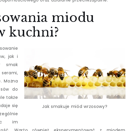
odpornościowego oraz działanie przeciwzapalne.
osowania miodu
 kuchni?
osowanie
w, jak i
ny smak
 serami,
e. Można
osów do
ale także
daje się
Jak smakuje miód wrzosowy?
ególnie
jąc im
stość. Warto również eksperymentować z miodem