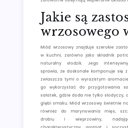
zdrowotne obejmują wspieranie układu 
Jakie są zast
wrzosowego w
Miód wrzosowy znajduje szerokie zast
w kuchni, zarówno jako składnik potra
naturalny słodzik. Jego intensyw
sprawia, że doskonale komponuje się z
zwłaszcza tymi o wyrazistym aromaci
go wykorzystać do przygotowania s
sałatek, gdzie doda nie tylko słodyczy, 
głębi smaku. Miód wrzosowy świetnie na
również do marynowania mięs, szcz
drobiu i wieprzowiny, nada
charakterystyczny aromat i soczy