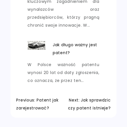
kluczowym zagadnieniem dla
wynalazców oraz
przedsiębiorców, którzy pragną
chronić swoje innowacje. W…
Jak długo ważny jest
patent?
W Polsce ważność patentu
wynosi 20 lat od daty zgłoszenia,
co oznacza, że przez ten…
Nawigacja
Previous:
Patent jak
Next:
Jak sprawdzic
zarejestrować?
czy patent istnieje?
wpisu