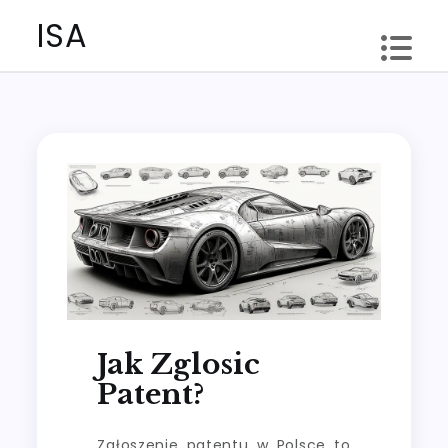
Skip
ISA
to
content
Jak Zglosic
Patent?
Zgłoszenie patentu w Polsce to