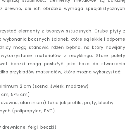
 większą stabilność. Elementy metalowe są bardziej
ż drewno, ale ich obróbka wymaga specjalistycznych
zystać elementy z tworzyw sztucznych. Grube płyty z
 wykonania bocznych ścianek, które są lekkie i odporne
rednicy mogą stanowić rdzeń bębna, na który nawijany
wykorzystanie materiałów z recyklingu. Stare palety
wet beczki mogą posłużyć jako baza do stworzenia
kilka przykładów materiałów, które można wykorzystać:
minimum 2 cm (sosna, świerk, modrzew)
4 cm, 5×5 cm)
dzewna, aluminium) takie jak profile, pręty, blachy
nych (polipropylen, PVC)
 drewniane, felgi, beczki)