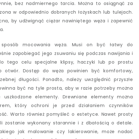
ynnie, bez nadmiernego tarcia. Można to osiągnąć za
dzona w odpowiednio dobranych łożyskach lub tulejach.
na, by udźwignąć ciężar nawiniętego węża i zapewnić
a.
t sposób mocowania węża. Musi on być łatwy do
śnie zapobiegać jego zsuwaniu się podczas nawijania i
 tego celu specjalne klipsy, haczyki lub po prostu
ub otwór. Dostęp do węża powinien być komfortowy,
rzebnej długości. Ponadto, należy uwzględnić przyszłe
owinna być na tyle prosta, aby w razie potrzeby można
ić uszkodzone elementy. Drewniane elementy można
rem, który ochroni je przed działaniem czynników
ość. Warto również pomyśleć o estetyce. Nawet prosty
li zostanie wykonany starannie i z dbałością o detale.
akiego jak malowanie czy lakierowanie, może nadać