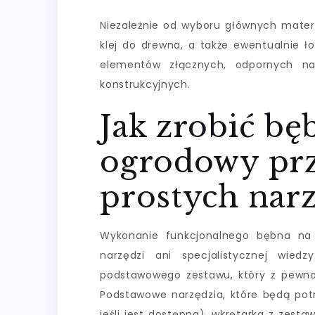
Niezależnie od wyboru głównych materi
klej do drewna, a także ewentualnie ł
elementów złącznych, odpornych na 
konstrukcyjnych.
Jak zrobić bę
ogrodowy pr
prostych nar
Wykonanie funkcjonalnego bębna n
narzędzi ani specjalistycznej wied
podstawowego zestawu, który z pewno
Podstawowe narzędzia, które będą potr
jeśli jest dostępna), wkrętarka z zest