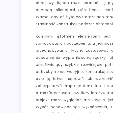
obrotowy. Bęben musi obracać się pł
pomocą solidnej osi, która będzie osa
Ważne, aby oś była wystarczająco moc
stabilność konstrukcji podczas obracani
Kolejnym istotnym elementem jes
zamocowania i odczepienia, a jednocze
przechowywania. Można zastosować do
odpowiednio wyprofilowaną rączkę l
umożliwiający szybkie rozwinięcie pot
potrzeby konserwacyjne. Konstrukcja p
było ją łatwo naprawić lub wymien
zabezpieczyć impregnatem lub lakie
atmosferycznych i wydłuży ich żywotn
projekt może wyglądać atrakcyjnie, jeś
Wybór odpowiedniego wykończenia, t