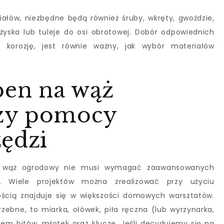
ałów, niezbędne będą również śruby, wkręty, gwoździe,
ożyska lub tuleje do osi obrotowej. Dobór odpowiednich
korozję, jest równie ważny, jak wybór materiałów
ben na wąż
zy pomocy
zędzi
a wąż ogrodowy nie musi wymagać zaawansowanych
zy. Wiele projektów można zrealizować przy użyciu
ścią znajduje się w większości domowych warsztatów.
zebne, to miarka, ołówek, piła ręczna (lub wyrzynarka,
awem bitów, młotek oraz klucze. Jeśli decydujemy się na