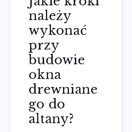
Jakie kroki
należy
wykonać
przy
budowie
okna
drewniane
go do
altany?